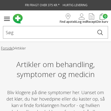
FRI FRAGT OVER 375 KR.*
HURTIG LEVERING
vedindhold
0
Find apotek
Log ind
Recept
Din kurv
Forside
Artikler
Artikler om behandling,
symptomer og medicin
Bliv klogere på dine symptomer her. Uanset om
det klør, du har hovedpine eller du kaster op, så
kan vi finde forklaringen hvorfor - og hvilken