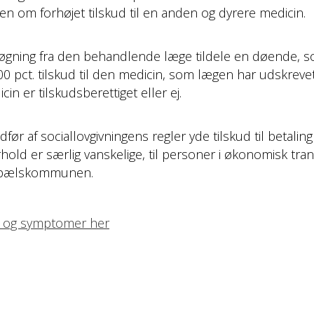
 om forhøjet tilskud til en anden og dyrere medicin.
gning fra den behandlende læge tildele en døende, som
100 pct. tilskud til den medicin, som lægen har udskreve
 er tilskudsberettiget eller ej.
af sociallovgivningens regler yde tilskud til betaling af
hold er særlig vanskelige, til personer i økonomisk tra
 bopælskommunen.
e og symptomer her