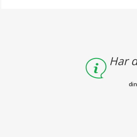
Har d
di