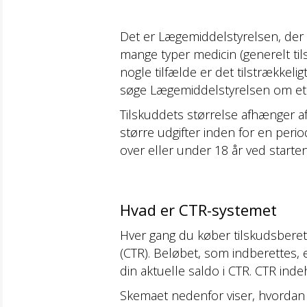
Det er Lægemiddelstyrelsen, der bes
mange typer medicin (generelt tils
nogle tilfælde er det tilstrækkelig
søge Lægemiddelstyrelsen om et in
Tilskuddets størrelse afhænger af d
større udgifter inden for en peri
over eller under 18 år ved starten
Hvad er CTR-systemet
Hver gang du køber tilskudsberett
(CTR). Beløbet, som indberettes, e
din aktuelle saldo i CTR. CTR ind
Skemaet nedenfor viser, hvordan t