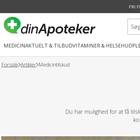
FRI 
vedindhold
MEDICIN
AKTUELT & TILBUD
VITAMINER & HELSE
HUDPLE
Forside
Artikler
Medicintilskud
Du har mulighed for at få til
ko