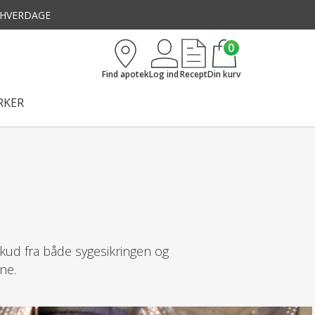
3 HVERDAGE
0
Find apotek
Log ind
Recept
Din kurv
KER
skud fra både sygesikringen og
ne.