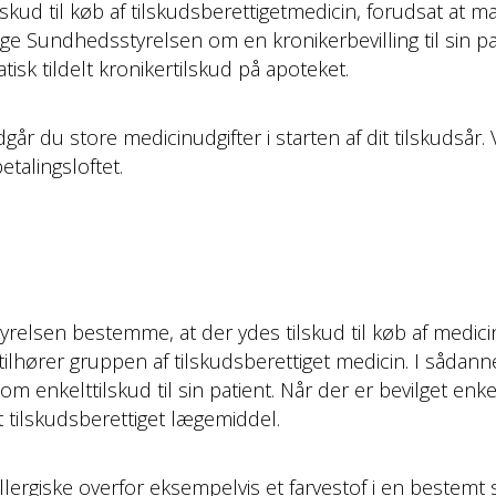
skud til køb af tilskudsberettigetmedicin, forudsat at ma
øge Sundhedsstyrelsen om en kronikerbevilling til sin pa
isk tildelt kronikertilskud på apoteket.
r du store medicinudgifter i starten af dit tilskudsår
talingsloftet.
yrelsen bestemme, at der ydes tilskud til køb af medici
 tilhører gruppen af tilskudsberettiget medicin. I såda
enkelttilskud til sin patient. Når der er bevilget enkel
 tilskudsberettiget lægemiddel.
rgiske overfor eksempelvis et farvestof i en bestemt s