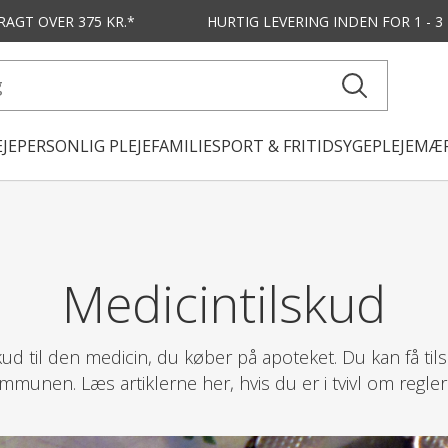
FRAGT OVER 375 KR.*
HURTIG LEVERING
INDEN FOR 1 - 
JE
PERSONLIG PLEJE
FAMILIE
SPORT & FRITID
SYGEPLEJE
MÆR
Medicintilskud
skud til den medicin, du køber på apoteket. Du kan få til
mmunen. Læs artiklerne her, hvis du er i tvivl om regler