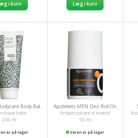
æg i kurv
Læg i kurv
Australian Bodycare Body Balm After Shave Balm
Apotekets MEN Deo Roll-On
ershave balm
Antiperspirant til mænd
Kos
200 ml
50 ml
ren er på lager
Varen er på lager