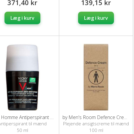
371,40 kr
139,15 kr
Læg i kurv
Læg i kurv
Vichy Homme Antiperspirant Deo Roll-on (48H)
by Men's Room Defence Cream
Antiperspirant til mænd
Plejende ansigtscreme til mænd
50 ml
100 ml