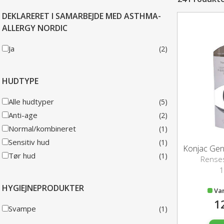
DEKLARERET I SAMARBEJDE MED ASTHMA-
ALLERGY NORDIC
Ja
(2)
HUDTYPE
Alle hudtyper
(5)
Anti-age
(2)
Normal/kombineret
(1)
Sensitiv hud
(1)
Tør hud
(1)
Rense
1
HYGIEJNEPRODUKTER
Va
1
Svampe
(1)