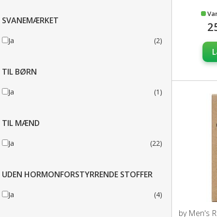
Va
SVANEMÆRKET
2
Ja
(2)
L
TIL BØRN
Ja
(1)
TIL MÆND
Ja
(22)
UDEN HORMONFORSTYRRENDE STOFFER
Ja
(4)
by Men's 