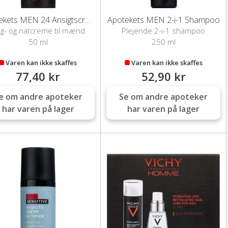
Apotekets MEN 24 Ansigtscreme
Apotekets MEN 2-i-1 Shampoo
g- og natcreme til mænd
Plejende 2-i-1 shampoo
50 ml
250 ml
Varen kan ikke skaffes
Varen kan ikke skaffes
77,40 kr
52,90 kr
e om andre apoteker
Se om andre apoteker
har varen på lager
har varen på lager