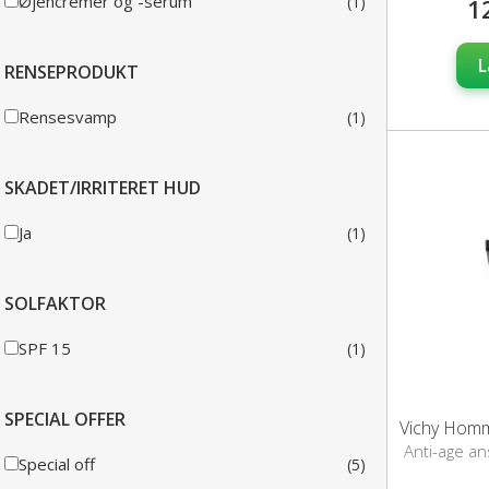
Øjencremer og -serum
(1)
1
L
RENSEPRODUKT
Rensesvamp
(1)
SKADET/IRRITERET HUD
Ja
(1)
SOLFAKTOR
SPF 15
(1)
SPECIAL OFFER
Anti-age a
Special off
(5)