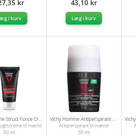
27,35 kr
43,10 kr
æg i kurv
Læg i kurv
Vichy Homme Struct Force Cream
Vichy Homme Antiperspirant Deo Roll-on (72H)
nsigtscreme til mænd
Antiperspirant til mænd
50 ml
50 ml