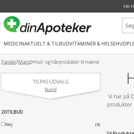
FRI 
vedindhold
MEDICIN
AKTUELT & TILBUD
VITAMINER & HELSE
HUDPLE
Familie
Mand
Hud- og hårprodukter til mænd
TILPAS UDVALG
Nulstil
Vi har på 
produkter t
20TILBUD
Nej
(4)
24 Produkt