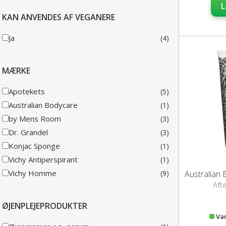
L
KAN ANVENDES AF VEGANERE
Ja
(4)
MÆRKE
Apotekets
(5)
Australian Bodycare
(1)
by Mens Room
(3)
Dr. Grandel
(3)
Konjac Sponge
(1)
Vichy Antiperspirant
(1)
Vichy Homme
(9)
Aft
ØJENPLEJEPRODUKTER
Va