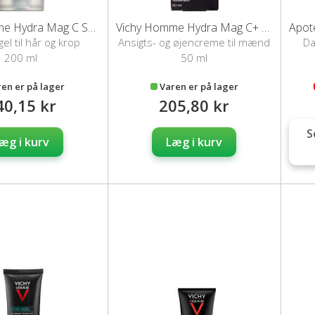
Vichy Homme Hydra Mag C Showergel (200 ml)
Vichy Homme Hydra Mag C+ Ansigts- og øjencreme 50 ml
l til hår og krop
Ansigts- og øjencreme til mænd
Da
200 ml
50 ml
ren er på lager
Varen er på lager
40,15 kr
205,80 kr
S
æg i kurv
Læg i kurv