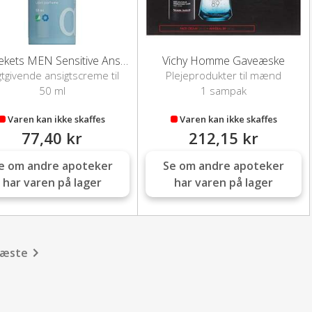
Apotekets MEN Sensitive Ansigtscreme
Vichy Homme Gaveæske
tgivende ansigtscreme til
Plejeprodukter til mænd
mænd
50 ml
1 sampak
Varen kan ikke skaffes
Varen kan ikke skaffes
77,40 kr
212,15 kr
e om andre apoteker
Se om andre apoteker
har varen på lager
har varen på lager
æste