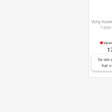
Fugtgi
Varen
1
Se om 
har v