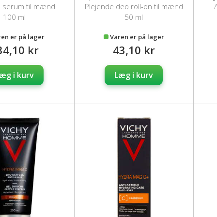
e serum til mænd
Plejende deo roll-on til mænd
100 ml
50 ml
ren er på lager
Varen er på lager
34,10 kr
43,10 kr
æg i kurv
Læg i kurv