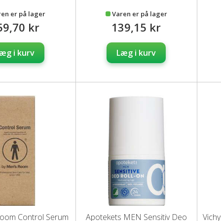
ren er på lager
Varen er på lager
59,70 kr
139,15 kr
æg i kurv
Læg i kurv
Room Control Serum
Apotekets MEN Sensitiv Deo