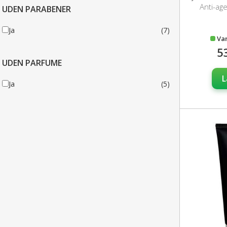
Anti-ag
UDEN PARABENER
Ja
(7)
Va
5
UDEN PARFUME
L
Ja
(5)