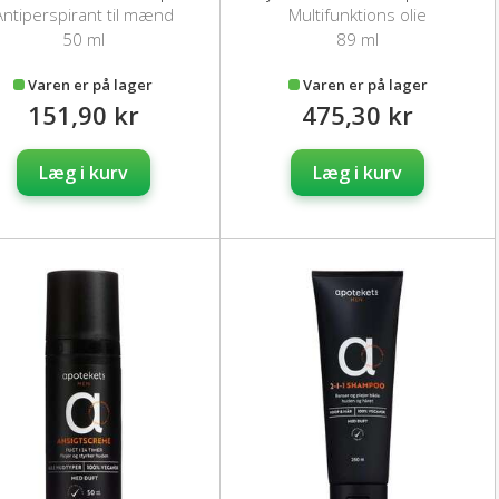
Antiperspirant til mænd
Multifunktions olie
50 ml
89 ml
Varen er på lager
Varen er på lager
151,90 kr
475,30 kr
Læg i kurv
Læg i kurv