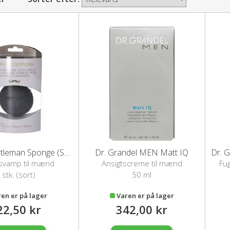
Konjac Gentleman Sponge (Sort)
Dr. Grandel MEN Matt IQ
svamp til mænd
Ansigtscreme til mænd
Fug
 stk. (sort)
50 ml
ren er på lager
Varen er på lager
22,50 kr
342,00 kr