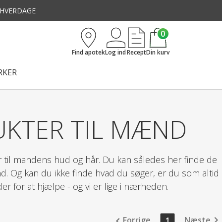
3 HVERDAGE
0
Find apotek
Log ind
Recept
Din kurv
KER
KTER TIL MÆND
er til mandens hud og hår. Du kan således her finde de
nd. Og kan du ikke finde hvad du søger, er du som altid
er for at hjælpe - og vi er lige i nærheden.
Forrige
Næste
1