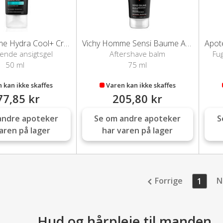
Vichy Homme Hydra Cool+ Cream
Vichy Homme Sensi Baume Aftershave Balm
vende ansigtsgel
Aftershave balm
Fug
50 ml
75 ml
 kan ikke skaffes
Varen kan ikke skaffes
77,85 kr
205,80 kr
andre apoteker
Se om andre apoteker
S
aren på lager
har varen på lager
Forrige
N
1
Hud og hårpleje til manden