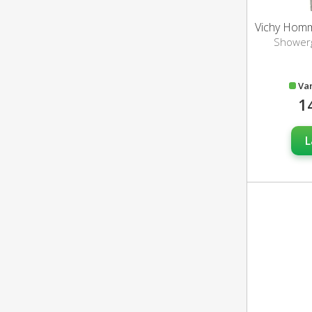
Showerge
Va
1
L