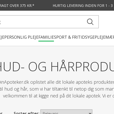
FRAGT OVER 375 KR.*
HURTIG LEVERING
INDEN FOR 1 - 
JE
PERSONLIG PLEJE
FAMILIE
SPORT & FRITID
SYGEPLEJE
MÆR
HUD- OG HÅRPRODU
DinApoteker.dk oplistet alle dit lokale apoteks produkt
il hud og hår, som vi har tiltænkt til netop dig som ma
velkommen til at kigge ned på dit lokale apotek. Vi er d
er
Sorter efter: