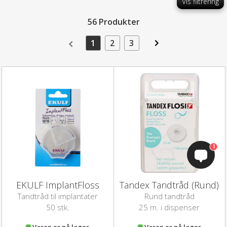
Vis filtrering
56 Produkter
1
2
3
1
EKULF ImplantFloss
Tandex Tandtråd (Rund)
Tandtråd til implantater
Rund tandtråd
50 stk.
25 m. i dispenser
Varen er på lager
Varen er på lager