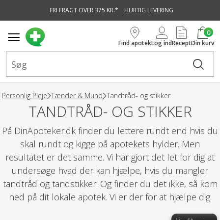
FRI FRAGT OVER 375 KR.*
HURTIG LEVERING
vedindhold
0
Find apotek
Log ind
Recept
Din kurv
Personlig Pleje
Tænder & Mund
Tandtråd- og stikker
TANDTRÅD- OG STIKKER
På DinApoteker.dk finder du lettere rundt end hvis du
skal rundt og kigge på apotekets hylder. Men
resultatet er det samme. Vi har gjort det let for dig at
undersøge hvad der kan hjælpe, hvis du mangler
tandtråd og tandstikker. Og finder du det ikke, så kom
ned på dit lokale apotek. Vi er der for at hjælpe dig.