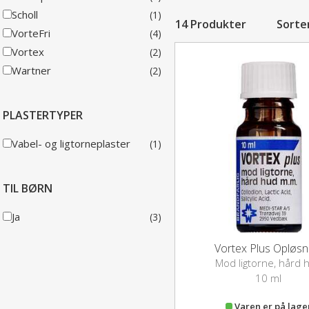
Scholl
(1)
14 Produkter
Sorte
VorteFri
(4)
Vortex
(2)
Wartner
(2)
PLASTERTYPER
Vabel- og ligtorneplaster
(1)
TIL BØRN
Ja
(3)
Vortex Plus Opløsn
Mod ligtorne, hård 
10 ml
Varen er på lage