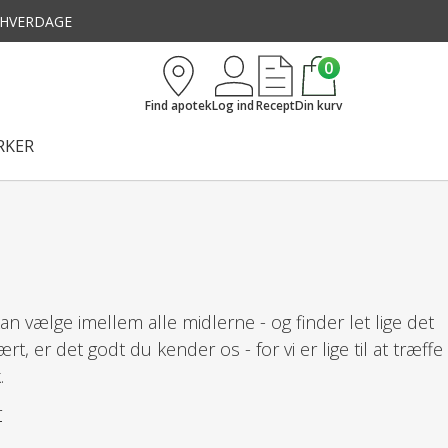
3 HVERDAGE
0
Find apotek
Log ind
Recept
Din kurv
KER
n vælge imellem alle midlerne - og finder let lige det
rt, er det godt du kender os - for vi er lige til at træffe
.
r