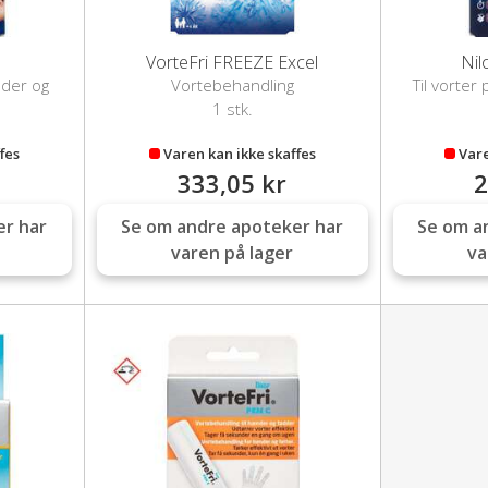
VorteFri FREEZE Excel
Nil
nder og
Vortebehandling
Til vorte
1 stk.
fes
Varen kan ikke skaffes
Vare
333,05 kr
2
er har
Se om andre apoteker har
Se om a
varen på lager
va