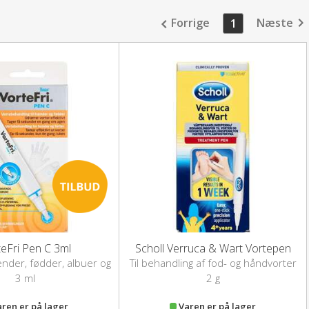
Forrige
Næste
1
teFri Pen C 3ml
Scholl Verruca & Wart Vortepen
nder, fødder, albuer og
Til behandling af fod- og håndvorter
knæ
3 ml
2 g
aren er på lager
Varen er på lager