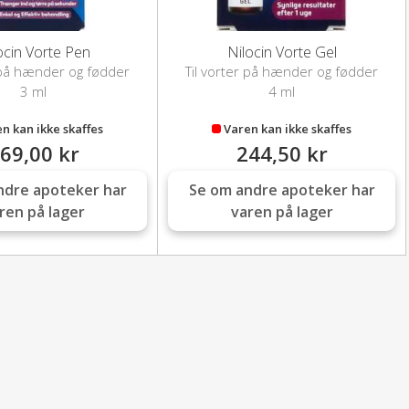
ocin Vorte Pen
Nilocin Vorte Gel
r på hænder og fødder
Til vorter på hænder og fødder
3 ml
4 ml
n kan ikke skaffes
Varen kan ikke skaffes
69,00 kr
244,50 kr
ndre apoteker har
Se om andre apoteker har
ren på lager
varen på lager