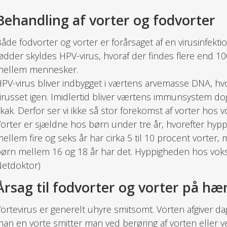
Behandling af vorter og fodvorter
åde fodvorter og vorter er forårsaget af en virusinfekt
ødder skyldes HPV-virus, hvoraf der findes flere end 100
mellem mennesker.
PV-virus bliver indbygget i værtens arvemasse DNA, hvo
irusset igen. Imidlertid bliver værtens immunsystem dog i
kak. Derfor ser vi ikke så stor forekomst af vorter ho
orter er sjældne hos børn under tre år, hvorefter hyp
ellem fire og seks år har cirka 5 til 10 procent vorter, 
ørn mellem 16 og 18 år har det. Hyppigheden hos voksne
etdoktor)
Årsag til fodvorter og vorter på h
ortevirus er generelt uhyre smitsomt. Vorten afgiver dagl
an en vorte smitter man ved berøring af vorten eller v