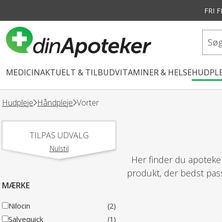
FRI 
vedindhold
MEDICIN
AKTUELT & TILBUD
VITAMINER & HELSE
HUDPLE
Hudpleje
Håndpleje
Vorter
TILPAS UDVALG
Nulstil
Her finder du apoteket
produkt, der bedst passer
MÆRKE
Nilocin
(2)
Salvequick
(1)