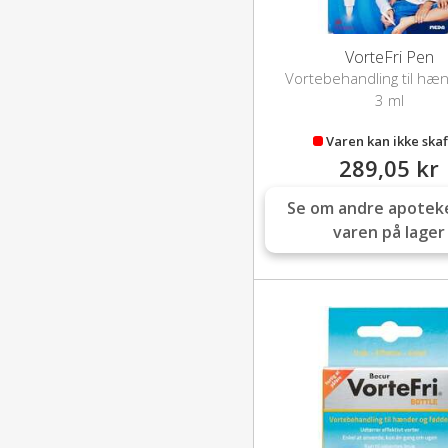
VorteFri Pen
Vortebehandling til hæ
fødder
3 ml
Varen kan ikke skaf
289,05 kr
Se om andre apotek
varen på lager