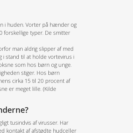
ion i huden. Vorter på hænder og
 forskellige typer. De smitter
rfor man aldrig slipper af med
 stand til at holde vortevirus i
s voksne som hos børn og unge.
pigheden stiger. Hos børn
mens cirka 15 til 20 procent af
 er meget lille. (Kilde
ænderne?
igt tusindvis af virusser. Har
ed kontakt af afstødte hudceller