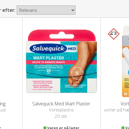
r efter:
ing
Salvequick Med Wart Plaster
Vor
hud
Vorteplastre
vorter på hæ
20 stk.
r
Varen er på lager
V