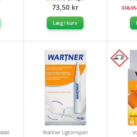
73,50 kr
318,95
Læg i kurv
iddel
Wartner Ligtornspen
Vo