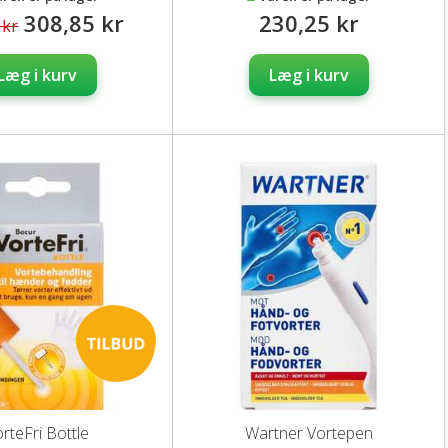
308,85 kr
230,25 kr
 kr
Læg i kurv
Læg i kurv
rteFri Bottle
Wartner Vortepen