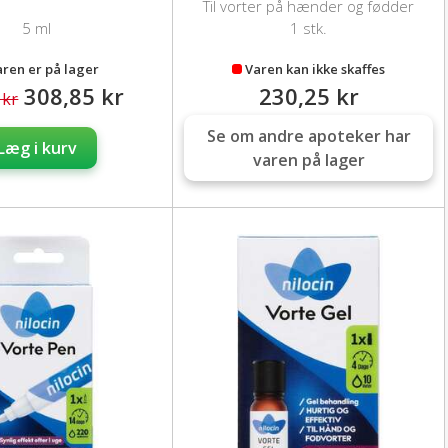
Til vorter på hænder og fødder
5 ml
1 stk.
aren er på lager
Varen kan ikke skaffes
308,85 kr
230,25 kr
 kr
Se om andre apoteker har
Læg i kurv
varen på lager