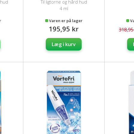
 hud
Til ligtorne og hård hud
4 ml
r
Varen er på lager
V
195,95 kr
318,95
Læg i kurv