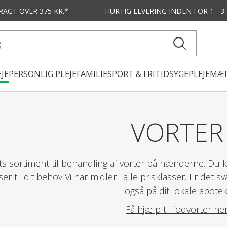
FRAGT OVER 375 KR.*
HURTIG LEVERING
INDEN FOR 1 - 
JE
PERSONLIG PLEJE
FAMILIE
SPORT & FRITID
SYGEPLEJE
MÆR
VORTER
s sortiment til behandling af vorter på hænderne. Du ka
 til dit behov Vi har midler i alle prisklasser. Er det svæ
også på dit lokale apotek
Få hjælp til fodvorter he