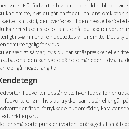
ed virus. Når fodvorter bløder, indeholder blodet virus
u kan smitte, hvis du går barfodet i hallens omklædnin
fsætter smitstof, der overføres til den næste barfodede
u kan mindske risiko for smitte når du lakerer vorten m
ærligt i svømmehallen udsættes vi for smitte. Det skyld
ennemtrængelig for virus.
u er særligt sårbar, hvis du har småsprækker eller rift
nkubationstiden kan være på flere måneder – dvs. fra du e
an der gå meget lang tid.
Kendetegn
odvorter: Fodvorter opstår ofte, hvor fodballen er udsat
n fodvorte er øm, hvis du trykker samt står eller går p
odvorter er flade, fortykkede hudområder, karakteriser
lødt midterparti.
er er små sorte punkter i vorten forårsaget af små blø