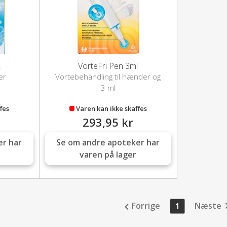
E
VorteFri Pen 3ml
er
Vortebehandling til hænder og
fødder
3 ml
fes
Varen kan ikke skaffes
293,95 kr
er har
Se om andre apoteker har
varen på lager
Forrige
Næste
1