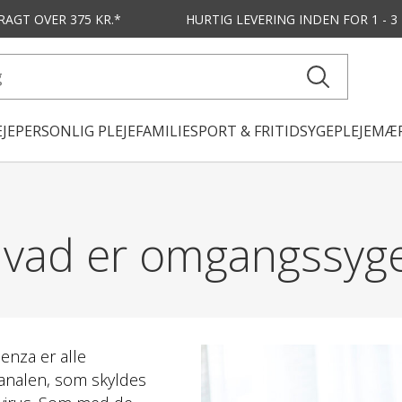
FRAGT OVER 375 KR.*
HURTIG LEVERING
INDEN FOR 1 - 
JE
PERSONLIG PLEJE
FAMILIE
SPORT & FRITID
SYGEPLEJE
MÆR
vad er omgangssyg
enza er alle
kanalen, som skyldes