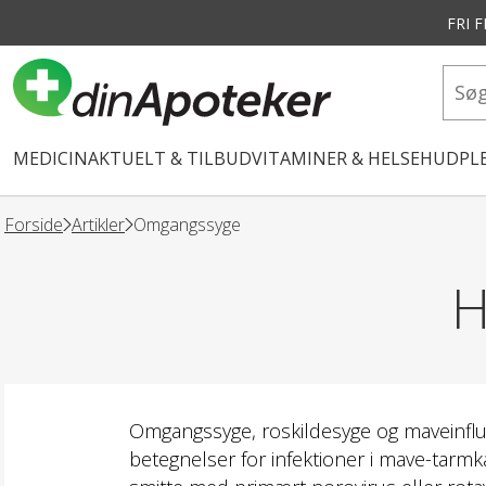
FRI 
vedindhold
MEDICIN
AKTUELT & TILBUD
VITAMINER & HELSE
HUDPLE
Forside
Artikler
Omgangssyge
H
Omgangssyge, roskildesyge og maveinflu
betegnelser for infektioner i mave-tarm