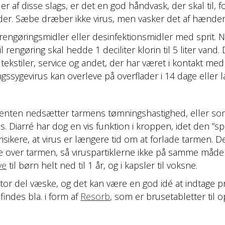
r af disse slags, er det en god håndvask, der skal til, f
. Sæbe dræber ikke virus, men vasker det af hænderne, 
 rengøringsmidler eller desinfektionsmidler med sprit. N
il rengøring skal hedde 1 deciliter klorin til 5 liter va
 tekstiler, service og andet, der har været i kontakt me
gssygevirus kan overleve på overflader i 14 dage eller 
m enten nedsætter tarmens tømningshastighed, eller som 
iarré har dog en vis funktion i kroppen, idet den ”spul
ikere, at virus er længere tid om at forlade tarmen. De
e over tarmen, så viruspartiklerne ikke på samme måde k
ve
til børn helt ned til 1 år, og i kapsler til voksne.
or del væske, og det kan være en god idé at indtage pr
findes bla. i form af
Resorb
, som er brusetabletter til o