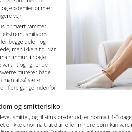
avirus. Som med de
d og epidemier primært i
igere vejr.
irus primært rammer
r ekstremt smitsom.
ler begge dele - og
ede, men ikke altid. Når
 man immun i nogle
variant og lignende
Desværre muterer både
an man altså være
ter, flere gange indenfor
gdom og smitterisiko
levet smittet, og til virus bryder ud, er normalt 1-3 da
t er ikke unormalt, at diarre for mindre børn kan vare 