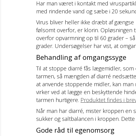
Har man været i kontakt med viruspartikle
med rindende vand og sæbe i 20 sekunder
Virus bliver heller ikke dræbt af gængse
følsomt overfor, er klorin. Opløsningen t
overfor opvarmning op til 60 grader – så
grader. Undersøgelser har vist, at omgan
Behandling af omgangssyge
Til at stoppe diarré fås lægemidler, so
tarmen, så mængden af diarré nedsættes. D
at anvende stoppende midler, kan man ris
virker ved at lægge en beskyttende hind
tarmen hurtigere.
Produktet findes i bre
Når man har diarré, mister kroppen en st
sukker og saltbalancen i kroppen. Dette 
Gode råd til egenomsorg