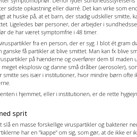
 efter symptomophør. Derfor lyder sundhedsstyrelsens a
fter sidste opkastning eller diarré. Det kan virke som eno
at huske på, at et barn, der stadig udskiller smitte, kan
ittet. Ligeledes bør personer, der arbejder i sundhedss
før de har været symptomfrie i 48 timer.
iruspartikler fra en person, der er syg. I blot ét gram d
n ganske få partikler at blive smittet. Man kan fx blive sm
iruspartikler på hænderne og overfører dem til maden u
re meget eksplosiv og danne små dråber (aerosoler), s
smitte ses især i institutioner, hvor mindre børn ofte ik
erne.
 i hjemmet, eller i institutionen, er de rette hygiejnet
med sprit
at slå en masse forskellige viruspartikler og bakterier n
iklerne har en ”kappe” om sig, som gør, at de ikke er i