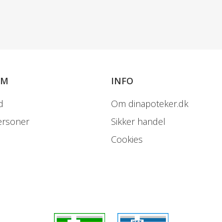
OM
INFO
d
Om dinapoteker.dk
ersoner
Sikker handel
Cookies