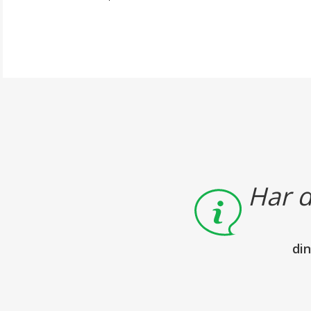
Har d
di