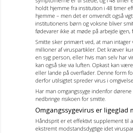
symptomerne er til stede, og i 48 timer
holdt hjemme fra institution i 48 timer e
hjemme – men det er omvendt også vigtigt 
institutionens børn og voksne bliver sm
fødevarer ikke at møde på arbejde igen, 
Smitte sker primært ved, at man intager v
millioner af viruspartikler. Det kræver ku
en syg person, eller hvis man selv har v
kan også ske via luften. Opkast kan væ
eller lande på overflader. Denne form for 
derfor utilsigtet spreder virus i omgivels
Har man omgangssyge indenfor dørene enten
nedbringe risikoen for smitte.
Omgangssygevirus er ligeglad 
Håndsprit er et effektivt supplement til 
ekstremt modstandsdygtige idet viruspart