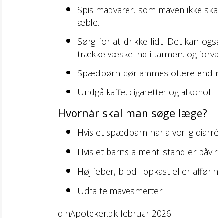
Spis madvarer, som maven ikke skal 
æble.
Sørg for at drikke lidt. Det kan o
trække væske ind i tarmen, og forvæ
Spædbørn bør ammes oftere end n
Undgå kaffe, cigaretter og alkohol
Hvornår skal man søge læge?
Hvis et spædbarn har alvorlig diarré
Hvis et barns almentilstand er påvirk
Høj feber, blod i opkast eller afføri
Udtalte mavesmerter
dinApoteker.dk februar 2026