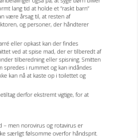
nbefalinger også på, at syge børn bliver
rmt lang tid at holde et ”raskt barn”
 være årsag til, at resten af
ektoren, og personer, der håndterer
iarré eller opkast kan der findes
ittet ved at spise mad, der er tilberedt af
nder tilberedning eller spisning. Smitten
om spredes i rummet og kan indåndes
ke kan nå at kaste op i toilettet og
iltag derfor ekstremt vigtige, for at
ed – men norovirus og rotavirus er
kke særligt følsomme overfor håndsprit.