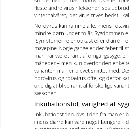
smitte med primært norovirus eller rot
fleste andre virusinfektioner, ses udbru
vinterhalvåret, idet virus trives bedst i køl
Norovirus kan ramme alle, imens rotav
mindre børn under to år. Sygdommen e
Symptomerne er opkast eller diarré – el
mavepine. Nogle gange er der feber til st
man har været ramt af omgangssyge, er
måneder – men kun overfor den enkelte 
varianter, man er blevet smittet med. 
norovirus og rotavirus ofte, og derfor k
uheldig at blive ramt af forskellige varian
sæsonen.
Inkubationstid, varighed af sy
Inkubationstiden, dvs. tiden fra man er b
imens diarré kan vare noget længere – de