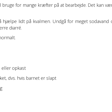
bruge for mange kræfter på at bearbejde. Det kan være f
gså hjælpe lidt på kvalmen. Undgå for meget sodavand 
rre diarré.
ormalt.
 eller opkast
et, dvs. hvis barnet er slapt
ng