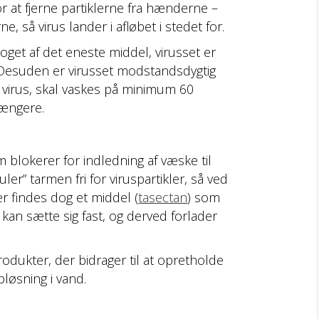
or at fjerne partiklerne fra hænderne –
så virus lander i afløbet i stedet for.
oget af det eneste middel, virusset er
nd. Desuden er virusset modstandsdygtig
d virus, skal vaskes på minimum 60
længere.
blokerer for indledning af væske til
er” tarmen fri for viruspartikler, så ved
r findes dog et middel (
tasectan
) som
an sætte sig fast, og derved forlader
odukter, der bidrager til at opretholde
pløsning i vand.