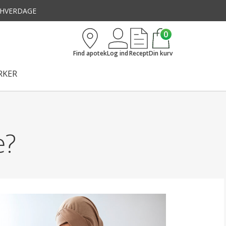
3 HVERDAGE
0
Find apotek
Log ind
Recept
Din kurv
KER
e?