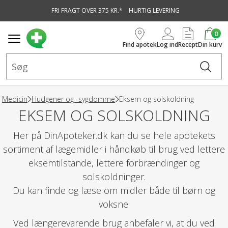
FRI FRAGT OVER 375 KR.*
HURTIG LEVERING
vedindhold
0
Find apotek
Log ind
Recept
Din kurv
Medicin
Hudgener og -sygdomme
Eksem og solskoldning
EKSEM OG SOLSKOLDNING
Her på DinApoteker.dk kan du se hele apotekets
sortiment af lægemidler i håndkøb til brug ved lettere
eksemtilstande, lettere forbrændinger og
solskoldninger.
Du kan finde og læse om midler både til børn og
voksne.
Ved længerevarende brug anbefaler vi, at du ved