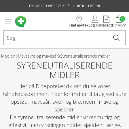
FRI FRAGT OVER 375 KR.*
HURTIG LEVERING
vedindhold
0
Find apotek
Log ind
Recept
Din kurv
Medicin
Mavesyre og mavesår
Syreneutraliserende midler
SYRENEUTRALISERENDE
MIDLER
Her på DinApoteker.dk kan du se vores
håndkøbssortiment indenfor midler til brug ved sure
opstød, mavesår, svien og brænden i mave og
spiserør.
De syreneutraliserende midler virker hurtigt og
effektivt, men virkningen holder sjældent længe.