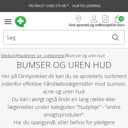
FRI FRAGT OVER 375 KR.*
HURTIG LEVERING
vedindhold
0
Find apotek
Log ind
Recept
Din kurv
Medicin
Hudgener og -sygdomme
Bumser og uren hud
BUMSER OG UREN HUD
Her på DinApoteker.dk kan du se apotekets sortiment
indenfor effektive håndkøbslægemdiler mod bumser,
acne og uren hud.
Du kan i øvrigt også finde en lang række ikke-
lægemidler under kategorien "hudpleje" - "andre
ansigtsproduker".
Har du spørgsmål, eller behov for ydeligere