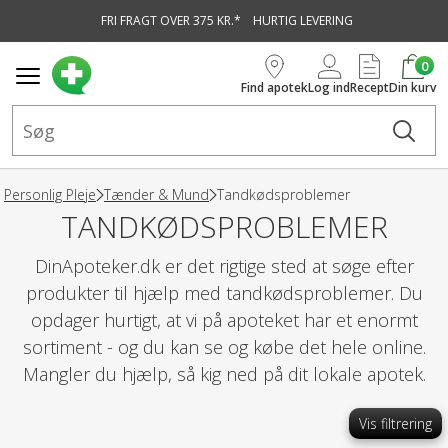
FRI FRAGT OVER 375 KR.*
HURTIG LEVERING
vedindhold
0
Find apotek
Log ind
Recept
Din kurv
Personlig Pleje
Tænder & Mund
Tandkødsproblemer
TANDKØDSPROBLEMER
DinApoteker.dk er det rigtige sted at søge efter
produkter til hjælp med tandkødsproblemer. Du
opdager hurtigt, at vi på apoteket har et enormt
sortiment - og du kan se og købe det hele online.
Mangler du hjælp, så kig ned på dit lokale apotek.
Vis filtrering