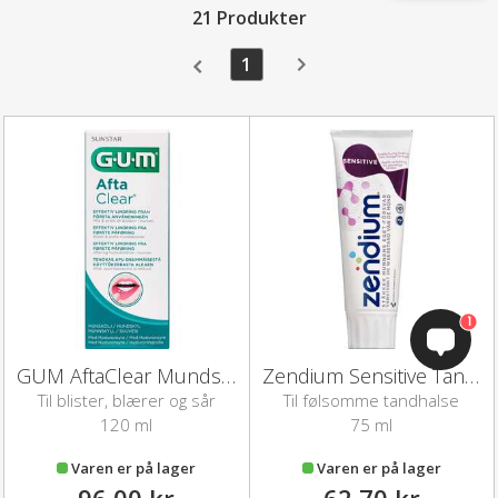
21 Produkter
1
1
GUM AftaClear Mundskyl
Zendium Sensitive Tandpasta (75 ml)
Til blister, blærer og sår
Til følsomme tandhalse
120 ml
75 ml
Varen er på lager
Varen er på lager
96,00 kr
62,70 kr