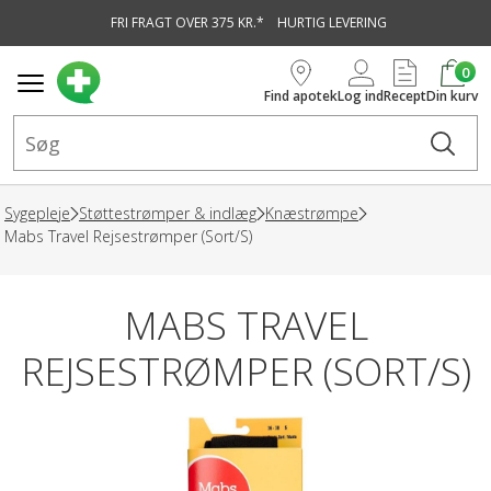
FRI FRAGT OVER 375 KR.*
HURTIG LEVERING
vedindhold
0
Find apotek
Log ind
Recept
Din kurv
Sygepleje
Støttestrømper & indlæg
Knæstrømpe
Mabs Travel Rejsestrømper (Sort/S)
MABS TRAVEL
REJSESTRØMPER (SORT/S)