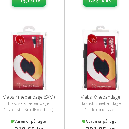
Læg i kurv
Læg i kurv
Mabs Knæbandage (S/M)
Mabs Knæbandage
Elastisk knæbandage
Elastisk knæbandage
1 stk. (str. Small/Medium)
1 stk. (one size)
Varen er på lager
Varen er på lager
210,65 kr
391,95 kr