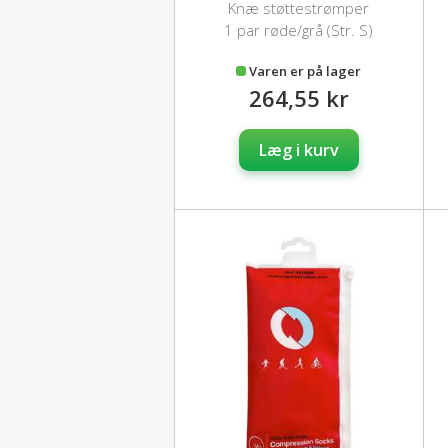
Knæ støttestrømper
1 par røde/grå (Str. S)
Varen er på lager
264,55 kr
Læg i kurv