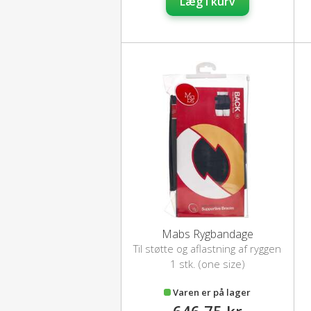
Læg i kurv
Mabs Rygbandage
Til støtte og aflastning af ryggen
1 stk. (one size)
Varen er på lager
646,75 kr