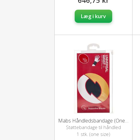
Læg i kurv
Mabs Håndledsbandage (One size)
Støttebandage til håndled
1 stk. (one size)