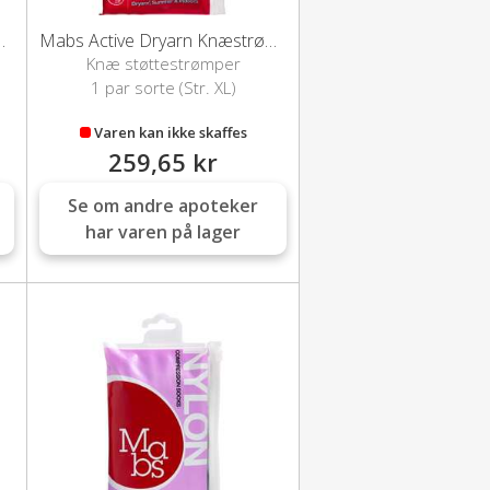
strømpe (Sort-L)
Mabs Active Dryarn Knæstrømpe (Sort-XL)
Knæ støttestrømper
1 par sorte (Str. XL)
Varen kan ikke skaffes
259,65 kr
Se om andre apoteker
har varen på lager