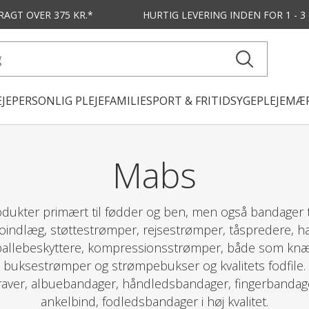
FRAGT OVER 375 KR.*
HURTIG LEVERING
INDEN FOR 1 - 
JE
PERSONLIG PLEJE
FAMILIE
SPORT & FRITID
SYGEPLEJE
MÆR
Mabs
dukter primært til fødder og ben, men også bandager ti
oindlæg, støttestrømper, rejsestrømper, tåspredere, hæ
allebeskyttere, kompressionsstrømper, både som knæs
buksestrømper og strømpebukser og kvalitets fodfile.
aver, albuebandager, håndledsbandager, fingerbandage
ankelbind, fodledsbandager i høj kvalitet.