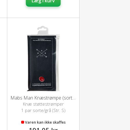
Læg i kurv
Mabs Man Knæstrømpe (sort/grå-S)
Knæ støttestrømper
1 par sorte/grå (Str. S)
Varen kan ikke skaffes
191,05 kr