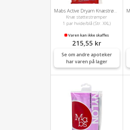
Mabs Active Dryarn Knæstrømpe (hvid/blå-XXL)
Knæ støttestrømper
1 par hvide/blå (Str. XXL)
Varen kan ikke skaffes
215,55 kr
Se om andre apoteker
har varen på lager