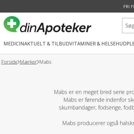
FRI 
vedindhold
MEDICIN
AKTUELT & TILBUD
VITAMINER & HELSE
HUDPLE
Forside
Mærker
Mabs
Mabs er en meget bred serie pro
Mabs er førende indenfor sk
skumbandager, fodsenge, fodb
Mabs producerer også halskr