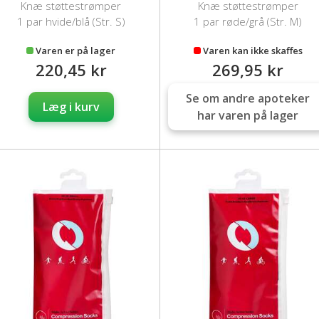
Knæ støttestrømper
Knæ støttestrømper
1 par hvide/blå (Str. S)
1 par røde/grå (Str. M)
Varen er på lager
Varen kan ikke skaffes
220,45 kr
269,95 kr
Se om andre apoteker
Læg i kurv
har varen på lager