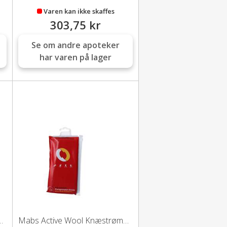
Varen kan ikke skaffes
303,75 kr
Se om andre apoteker
har varen på lager
æstrømpe (grå/rød-M)
Mabs Active Wool Knæstrømpe (grå/rød-L)