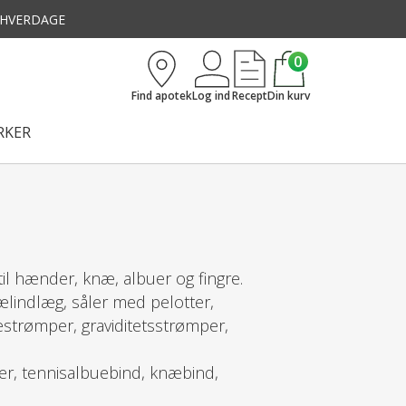
3 HVERDAGE
0
Find apotek
Log ind
Recept
Din kurv
KER
l hænder, knæ, albuer og fingre.
lindlæg, såler med pelotter,
trømper, graviditetsstrømper,
r, tennisalbuebind, knæbind,