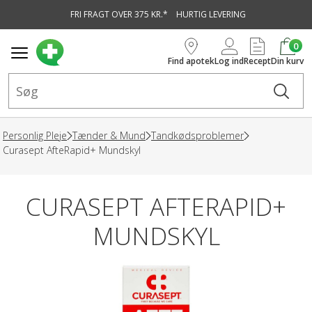
FRI FRAGT OVER 375 KR.*
HURTIG LEVERING
vedindhold
0
Find apotek
Log ind
Recept
Din kurv
Personlig Pleje
Tænder & Mund
Tandkødsproblemer
Curasept AfteRapid+ Mundskyl
CURASEPT AFTERAPID+
MUNDSKYL