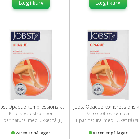
Læg i kurv
Læg i kurv
Jobst Opaque kompressions knæstrømper (L/natural)
Jo
Knæ støttestrømper
Knæ støttestrømper
1 par natural med lukket tå (L)
1 par natural med lukket tå (XL
Varen er på lager
Varen er på lager