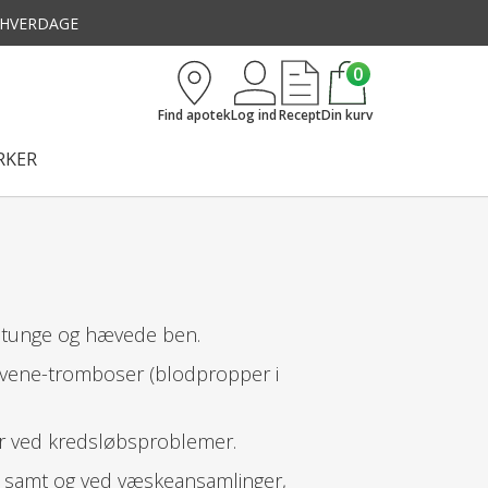
3 HVERDAGE
0
Find apotek
Log ind
Recept
Din kurv
KER
e, tunge og hævede ben.
 vene-tromboser (blodpropper i
ler ved kredsløbsproblemer.
e samt og ved væskeansamlinger,