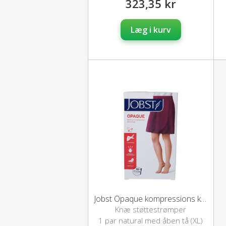
323,35 kr
Læg i kurv
Jobst Opaque kompressions knæstrømper (XL/natural)
Knæ støttestrømper
1 par natural med åben tå (XL)