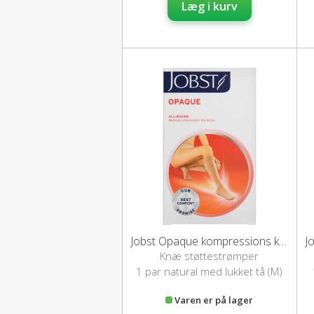
Læg i kurv
Jobst Opaque kompressions knæstrømper (M/natural)
Knæ støttestrømper
1 par natural med lukket tå (M)
Varen er på lager