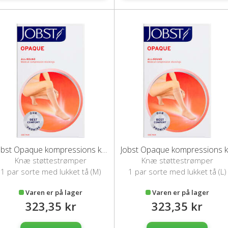
Jobst Opaque kompressions knæstrømper (M/sort)
Jo
Knæ støttestrømper
Knæ støttestrømper
1 par sorte med lukket tå (M)
1 par sorte med lukket tå (L)
Varen er på lager
Varen er på lager
323,35 kr
323,35 kr