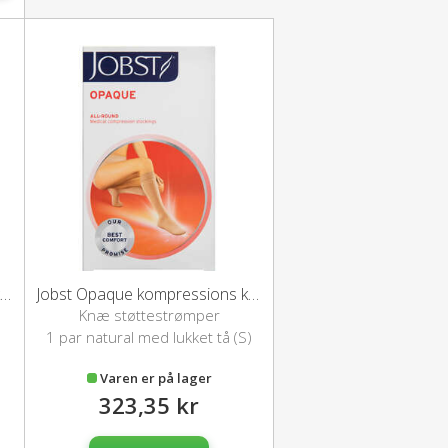
bst Opaque kompressions knæstrømper (L/sort)
Jobst Opaque kompressions knæstrømper (S/natural)
Knæ støttestrømper
1 par natural med lukket tå (S)
Varen er på lager
323,35 kr