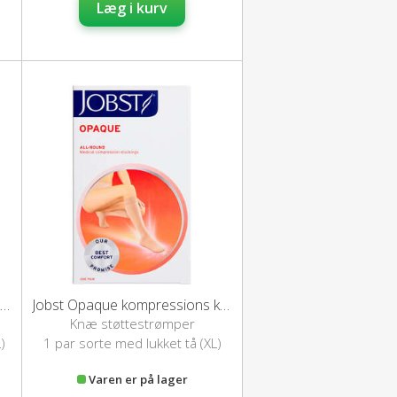
Læg i kurv
bst Opaque kompressions knæstrømper (XL/naturel)
Jobst Opaque kompressions knæstrømper (XL/sort)
Knæ støttestrømper
)
1 par sorte med lukket tå (XL)
Varen er på lager