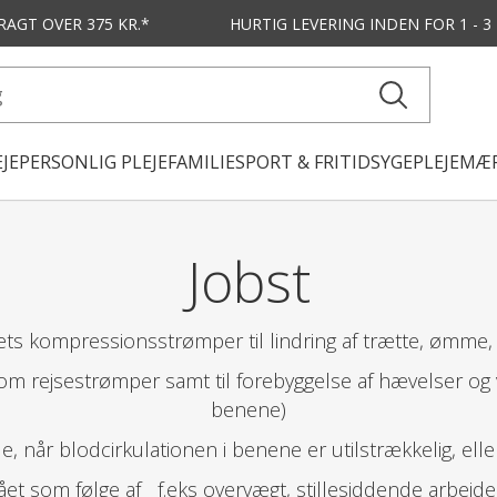
FRAGT OVER 375 KR.*
HURTIG LEVERING
INDEN FOR 1 - 
JE
PERSONLIG PLEJE
FAMILIE
SPORT & FRITID
SYGEPLEJE
MÆR
Jobst
itets kompressionsstrømper til lindring af trætte, ømm
om rejsestrømper samt til forebyggelse af hævelser og
benene)
, når blodcirkulationen i benene er utilstrækkelig, el
et som følge af f.eks overvægt, stillesiddende arbejd