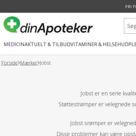
FRI 
vedindhold
MEDICIN
AKTUELT & TILBUD
VITAMINER & HELSE
HUDPLE
Forside
Mærker
Jobst
Jobst er en serie kval
Støttestrømper er velegnede s
Jobst srømper er velegnede
Disse problemer kan være opstå