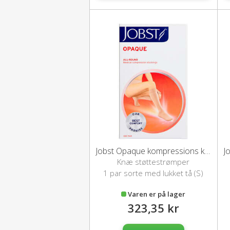
Jobst Opaque kompressions knæstrømper (S/sort)
Knæ støttestrømper
1 par sorte med lukket tå (S)
Varen er på lager
323,35 kr