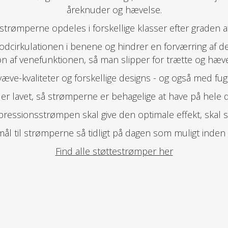
åreknuder og hævelse.
rømperne opdeles i forskellige klasser efter graden 
odcirkulationen i benene og hindrer en forværring af 
on af venefunktionen, så man slipper for trætte og hæv
e væve-kvaliteter og forskellige designs - og også med fu
 er lavet, så strømperne er behagelige at have på hele 
pressionsstrømpen skal give den optimale effekt, skal s
es mål til strømperne så tidligt på dagen som muligt ind
Find alle støttestrømper her