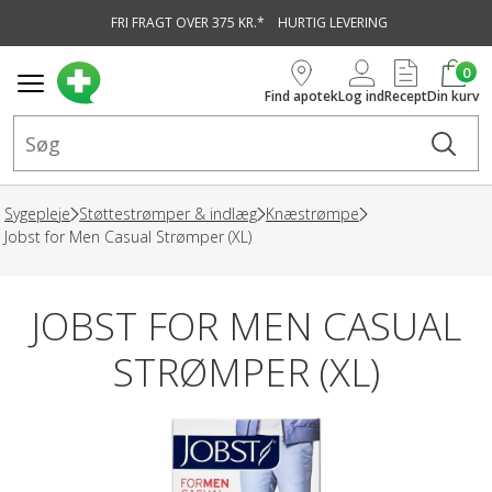
FRI FRAGT OVER 375 KR.*
HURTIG LEVERING
vedindhold
0
Find apotek
Log ind
Recept
Din kurv
Sygepleje
Støttestrømper & indlæg
Knæstrømpe
Jobst for Men Casual Strømper (XL)
JOBST FOR MEN CASUAL
STRØMPER (XL)