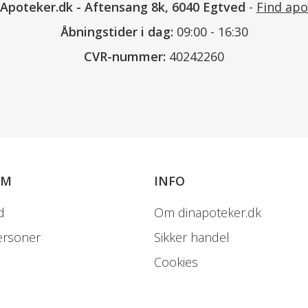
nApoteker.dk
-
Aftensang 8k, 6040 Egtved
-
Find apo
Åbningstider i dag:
09:00 - 16:30
CVR-nummer:
40242260
OM
INFO
d
Om dinapoteker.dk
ersoner
Sikker handel
Cookies