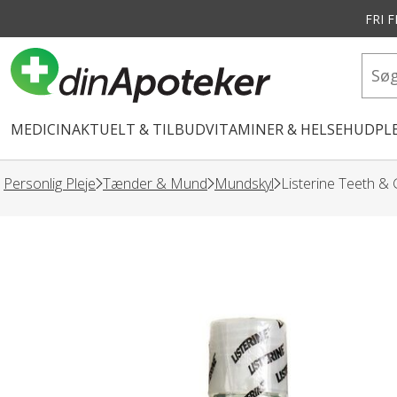
FRI 
vedindhold
MEDICIN
AKTUELT & TILBUD
VITAMINER & HELSE
HUDPLE
Personlig Pleje
Tænder & Mund
Mundskyl
Listerine Teeth &