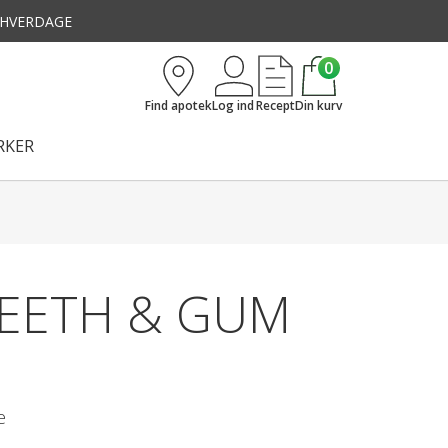
3 HVERDAGE
0
Find apotek
Log ind
Recept
Din kurv
KER
TEETH & GUM
e