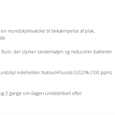
 en mundskyllevæske til bekæmpelse af plak,
nde.
fluor, der styrker tandemaljen og reducerer bakterier
undskyl indeholder NatriumFluorid 0,022% (100 ppm).
ug 2 gange om dagen umiddelbart efter
Gum defense og skyl munden mindst 30 sekunder. Spyt