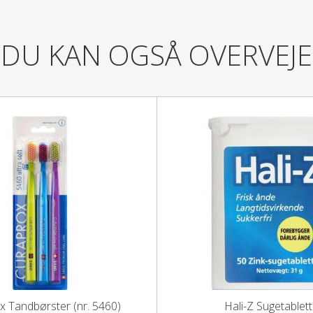
Listerine Teeth & Gum defense mu
DU KAN OGSÅ OVERVEJE
Indholdsstoffer:
Aqua, Alcohol, Sorbitol, Poloxame
Methyl Salicylate, Aroma, Thymol
47005, CI 42053.
Læs mere
x Tandbørster (nr. 5460)
Hali-Z Sugetablett