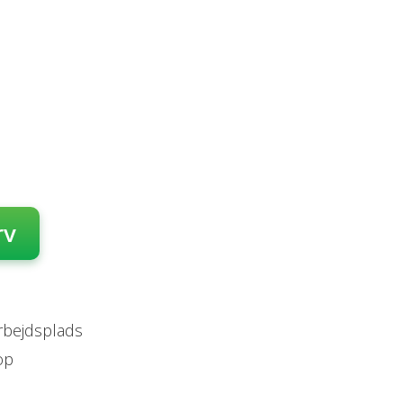
rv
arbejdsplads
op