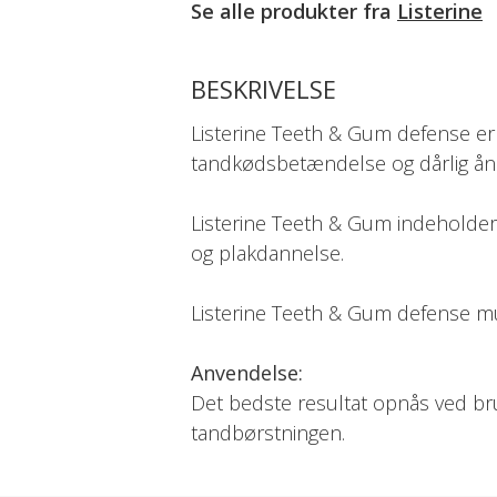
Se alle produkter fra
Listerine
BESKRIVELSE
Listerine Teeth & Gum defense er
tandkødsbetændelse og dårlig å
Listerine Teeth & Gum indeholder 
og plakdannelse.
Listerine Teeth & Gum defense m
Anvendelse:
Det bedste resultat opnås ved br
tandbørstningen.
Anvend 20 ml Listerine Teeth & 
herefter ud.