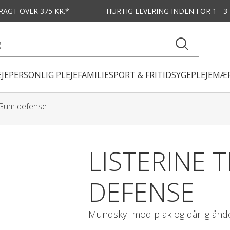
FRAGT OVER 375 KR.*
HURTIG LEVERING
INDEN FOR 1 - 
JE
PERSONLIG PLEJE
FAMILIE
SPORT & FRITID
SYGEPLEJE
MÆR
 Gum defense
LISTERINE 
DEFENSE
Mundskyl mod plak og dårlig ånd