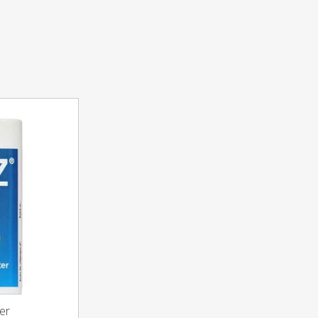
ndskyl bør ikke anvendes af børn under 12 år.
r 407, Benzoic Acid. Sodium Saccharin, Eucalyptol,
, Sodium Fluoride, Menthol, Sodium Benzoate, CI
er