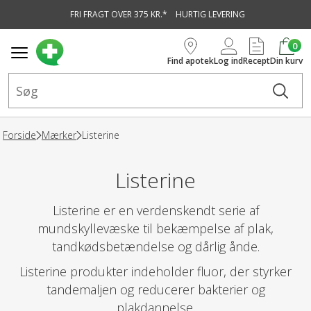
FRI FRAGT OVER 375 KR.*
HURTIG LEVERING
vedindhold
0
Find apotek
Log ind
Recept
Din kurv
Forside
Mærker
Listerine
Listerine
Listerine er en verdenskendt serie af
mundskyllevæske til bekæmpelse af plak,
tandkødsbetændelse og dårlig ånde.
Listerine produkter indeholder fluor, der styrker
tandemaljen og reducerer bakterier og
plakdannelse.