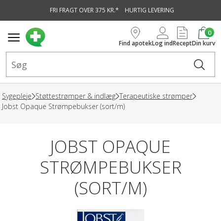
FRI FRAGT OVER 375 KR.*
HURTIG LEVERING
vedindhold
0
Find apotek
Log ind
Recept
Din kurv
Sygepleje
Støttestrømper & indlæg
Terapeutiske strømper
Jobst Opaque Strømpebukser (sort/m)
JOBST OPAQUE
STRØMPEBUKSER
(SORT/M)