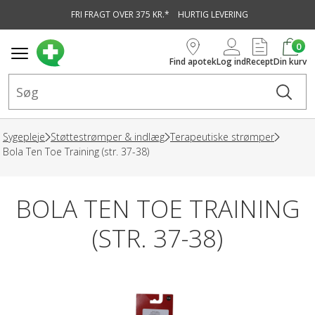
FRI FRAGT OVER 375 KR.*
HURTIG LEVERING
vedindhold
0
Find apotek
Log ind
Recept
Din kurv
Sygepleje
Støttestrømper & indlæg
Terapeutiske strømper
Bola Ten Toe Training (str. 37-38)
BOLA TEN TOE TRAINING
(STR. 37-38)