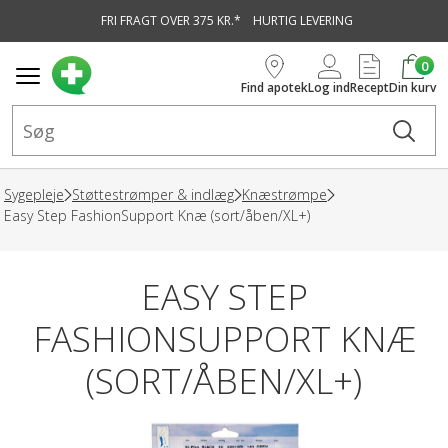
FRI FRAGT OVER 375 KR.*
HURTIG LEVERING
vedindhold
0
Find apotek
Log ind
Recept
Din kurv
Sygepleje
Støttestrømper & indlæg
Knæstrømpe
Easy Step FashionSupport Knæ (sort/åben/XL+)
EASY STEP
FASHIONSUPPORT KNÆ
(SORT/ÅBEN/XL+)