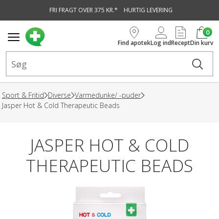
FRI FRAGT OVER 375 KR.*
HURTIG LEVERING
vedindhold
0
Find apotek
Log ind
Recept
Din kurv
Sport & Fritid
Diverse
Varmedunke/ -puder
Jasper Hot & Cold Therapeutic Beads
JASPER HOT & COLD
THERAPEUTIC BEADS