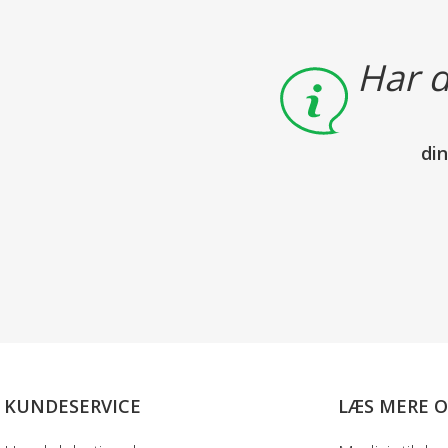
Har d
di
KUNDESERVICE
LÆS MERE 