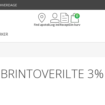
3 HVERDAGE
0
Find apotek
Log ind
Recept
Din kurv
KER
 BRINTOVERILTE 3%