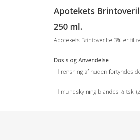
Apotekets Brintoveri
250 ml.
Apotekets Brintoverilte 3% er til
Dosis og Anvendelse
Til rensning af huden fortyndes 
Til mundskylning blandes ½ tsk. (2,
Indeholder
Ingredients: Aqua, Hydrogen Pero
Klassificeret som
Produktet er et kosmetisk produk