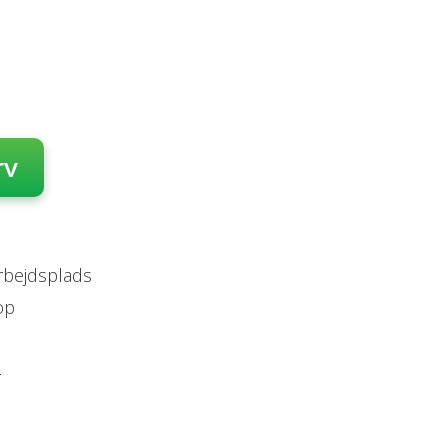
rv
arbejdsplads
op
s