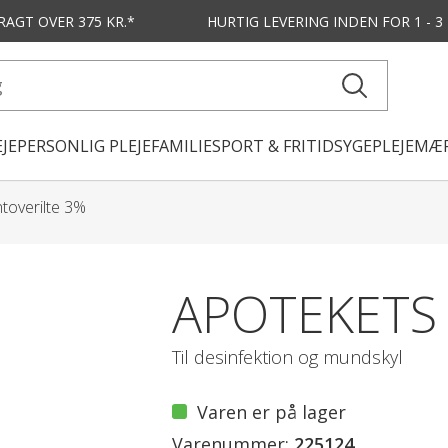
FRAGT OVER 375 KR.*
HURTIG LEVERING
INDEN FOR 1 - 
JE
PERSONLIG PLEJE
FAMILIE
SPORT & FRITID
SYGEPLEJE
MÆR
toverilte 3%
APOTEKETS
Til desinfektion og mundskyl
Varen er på lager
Varenummer:
225124