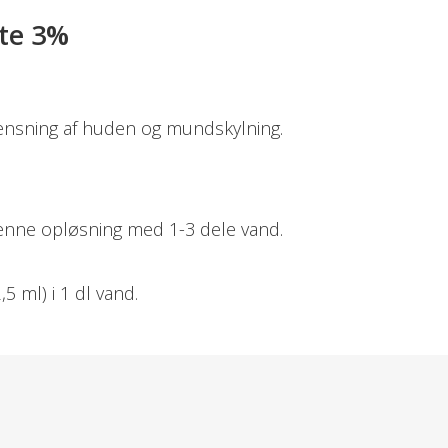
lte 3%
 rensning af huden og mundskylning.
denne opløsning med 1-3 dele vand.
5 ml) i 1 dl vand.
xide.
t.