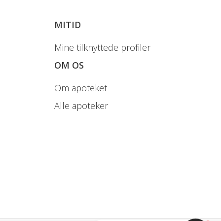
125 ml.
MITID
Mine tilknyttede profiler
OM OS
k udstyr.
Om apoteket
Alle apoteker