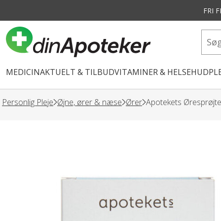
FRI 
vedindhold
MEDICIN
AKTUELT & TILBUD
VITAMINER & HELSE
HUDPLE
Personlig Pleje
Øjne, ører & næse
Ører
Apotekets Øresprøjte