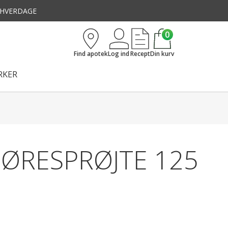
3 HVERDAGE
0
Find apotek
Log ind
Recept
Din kurv
KER
 ØRESPRØJTE 125