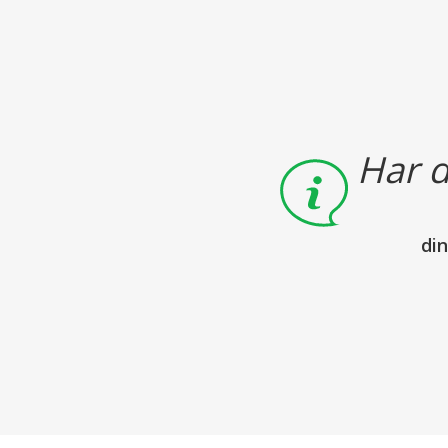
Har d
di