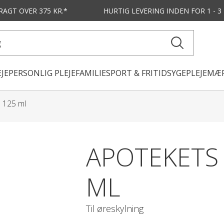
FRAGT OVER 375 KR.*
HURTIG LEVERING
INDEN FOR 1 - 
JE
PERSONLIG PLEJE
FAMILIE
SPORT & FRITID
SYGEPLEJE
MÆR
 125 ml
APOTEKETS
ML
Til øreskylning