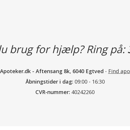
Dosis og Anvendelse
u brug for hjælp? Ring på:
Vær forsigtig ved øreskylnin
Før spidsen 2-3 mm ind i ør
nApoteker.dk
-
Aftensang 8k, 6040 Egtved
-
Find apo
tryk. Gentag eventuelt proce
Åbningstider i dag:
09:00 - 16:30
Rengør øresprøjten i varmt v
CVR-nummer:
40242260
desinficeres i en gryde med 
Indeholder