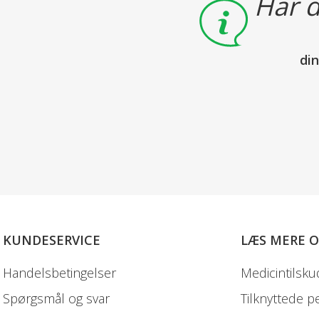
Har d
di
KUNDESERVICE
LÆS MERE 
Handelsbetingelser
Medicintilsku
Spørgsmål og svar
Tilknyttede p