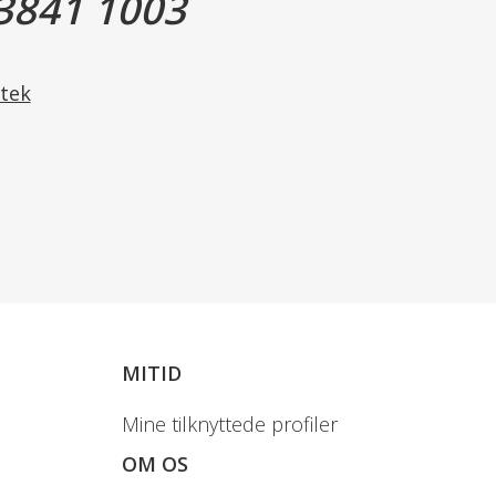
3841 1003
tek
MITID
Mine tilknyttede profiler
OM OS