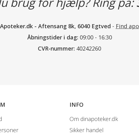
u brug for hjælp? Ring på:
nApoteker.dk
-
Aftensang 8k, 6040 Egtved
-
Find apo
Åbningstider i dag:
09:00 - 16:30
CVR-nummer:
40242260
OM
INFO
d
Om dinapoteker.dk
ersoner
Sikker handel