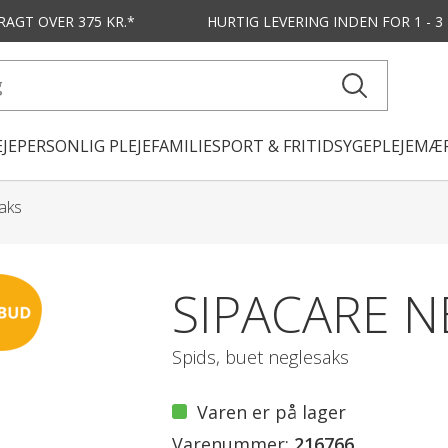
FRAGT OVER 375 KR.*
HURTIG LEVERING
INDEN FOR 1 - 
JE
PERSONLIG PLEJE
FAMILIE
SPORT & FRITID
SYGEPLEJE
MÆR
aks
SIPACARE 
Spids, buet neglesaks
Varen er på lager
Varenummer:
216766