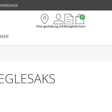
3 HVERDAGE
0
Find apotek
Log ind
Recept
Din kurv
KER
NEGLESAKS