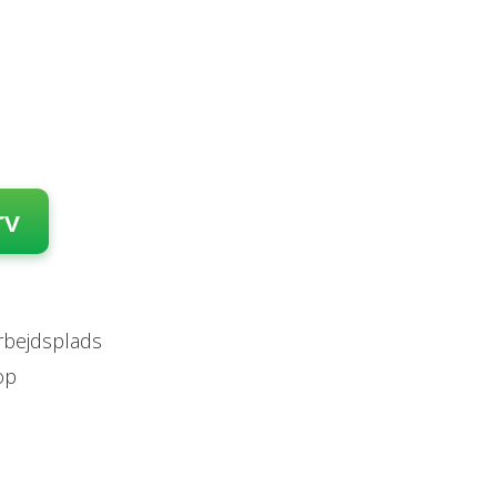
rv
arbejdsplads
op