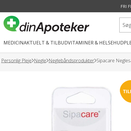
FRI 
vedindhold
MEDICIN
AKTUELT & TILBUD
VITAMINER & HELSE
HUDPLE
Personlig Pleje
Negle
Neglebåndsprodukter
Sipacare Negles