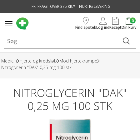
FRI FRAGT OVER 375 KR.*
HURTIG LEVERING
vedindhold
0
Find apotek
Log ind
Recept
Din kurv
Medicin
Hjerte og kredsløb
Mod hjertekrampe
Nitroglycerin "DAK" 0,25 mg 100 stk
NITROGLYCERIN "DAK"
0,25 MG 100 STK