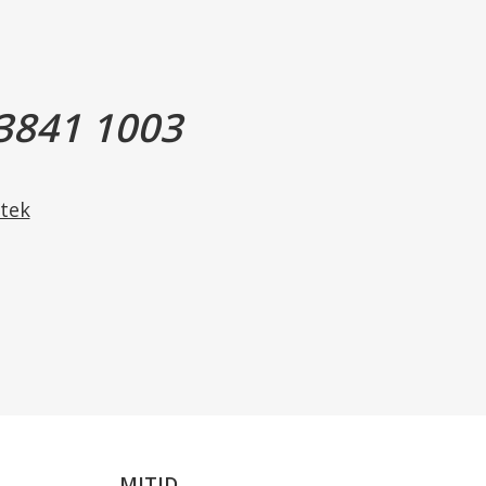
vis 150-300 mg i døgnet.
3841 1003
g unge under 15 år.
tek
in medicin
MITID