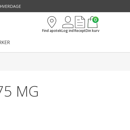
3 HVERDAGE
0
Find apotek
Log ind
Recept
Din kurv
KER
75 MG