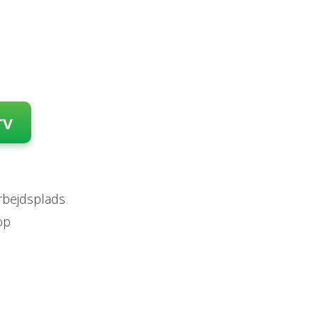
rv
arbejdsplads
op