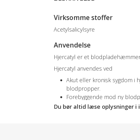
Virksomme stoffer
Acetylsalicylsyre
Anvendelse
Hjercatyl er et blodpladehæmme
Hjercatyl anvendes ved
Akut eller kronisk sygdom i h
blodpropper.
Forebyggende mod ny blodpr
opløsning af blodpropper.
Du bør altid læse oplysninger i
Doseringsforslag
Findes som tabletter.