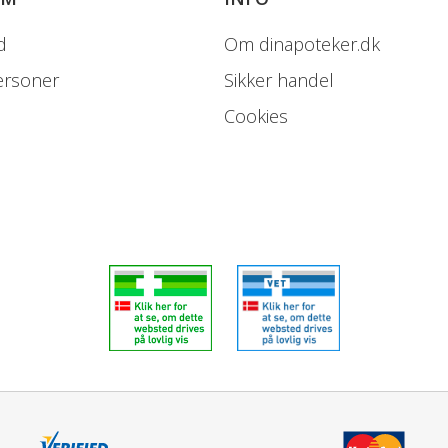
Flere end 10 ud af 100 person
d
Om dinapoteker.dk
Potentielt alvorlige bivirknin
ersoner
Sikker handel
Cookies
Tendens til blødninger
Mavesmerter
Almindelige.
Højst 10 ud af 100 personer f