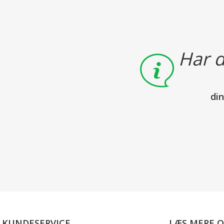
Har d
di
KUNDESERVICE
LÆS MERE 