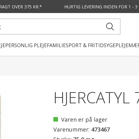
FRAGT OVER 375 KR.*
HURTIG LEVERING
INDEN FOR 1 - 
JE
PERSONLIG PLEJE
FAMILIE
SPORT & FRITID
SYGEPLEJE
MÆR
HJERCATYL 
Varen er på lager
Varenummer:
473467