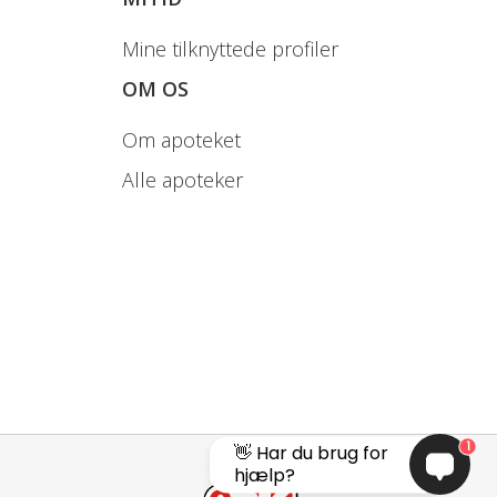
er får bivirkningen.
Mine tilknyttede profiler
ger
Oftest ikke
OM OS
alvorlige
bivirkninger
Om apoteket
Alle apoteker
Halsbrand, Sure
opstød
år bivirkningen.
1
👋 Har du brug for
hjælp?