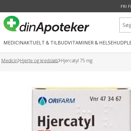
FRI 
vedindhold
MEDICIN
AKTUELT & TILBUD
VITAMINER & HELSE
HUDPLE
Medicin
Hjerte og kredsløb
Hjercatyl 75 mg