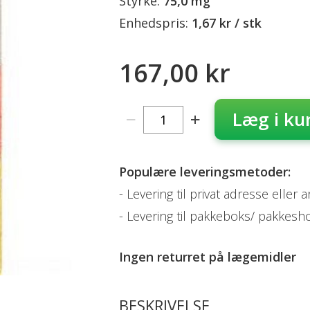
Styrke:
75,0 mg
Enhedspris:
1,67 kr / stk
167,00 kr
Læg i ku
Populære leveringsmetoder:
Levering til privat adresse eller 
Levering til pakkeboks/ pakkesh
Ingen returret på
lægemidler
BESKRIVELSE