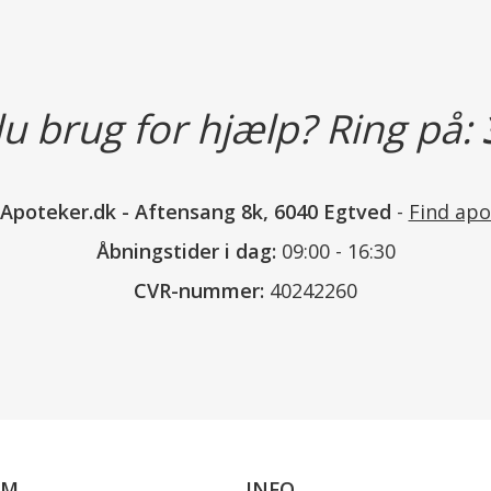
Voksne
Begyndelsesdosis. Sædvanlig
Derefter 75 mg i døgnet
.
u brug for hjælp? Ring på:
Bemærk:
Erfaring savnes vedr. børn o
nApoteker.dk
-
Aftensang 8k, 6040 Egtved
-
Find apo
Læs mere om hvordan du tager d
Åbningstider i dag:
09:00 - 16:30
CVR-nummer:
40242260
Bivirkninger
Indberettede bivirkninger
Meget almindelige.
OM
INFO