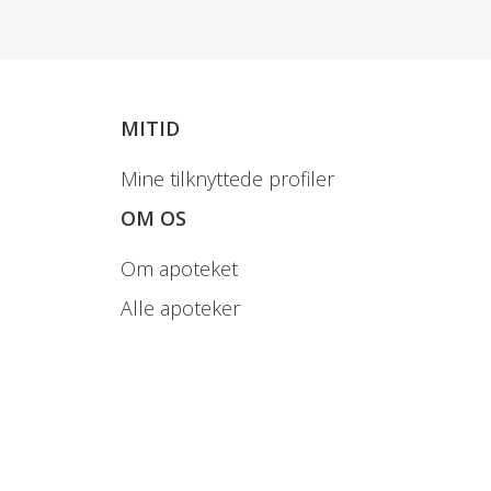
MITID
er får bivirkningen.
Mine tilknyttede profiler
ger
Oftest ikke
OM OS
alvorlige
bivirkninger
Om apoteket
Alle apoteker
Halsbrand, Sure
opstød