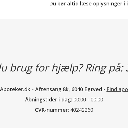
opløsning af blodpropper.
Du bør altid læse oplysninger i
Doseringsforslag
Findes som tabletter.
Voksne
Begyndelsesdosis. Sædvanlig
Derefter 75 mg i døgnet
.
u brug for hjælp? Ring på:
Bemærk:
Erfaring savnes vedr. børn o
nApoteker.dk
-
Aftensang 8k, 6040 Egtved
-
Find apo
Læs mere om hvordan du tager d
Åbningstider i dag:
00:00 - 00:00
CVR-nummer:
40242260
Bivirkninger