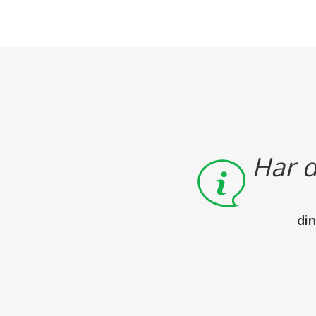
Har d
di