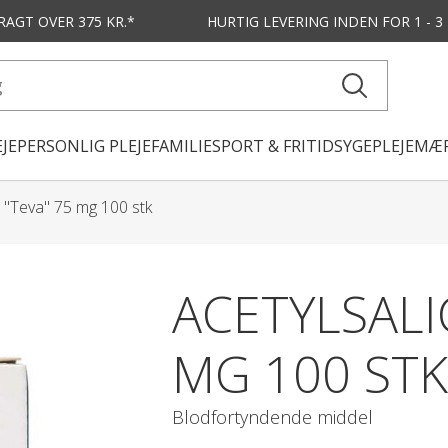
FRAGT OVER 375 KR.*
HURTIG LEVERING
INDEN FOR 1 - 
JE
PERSONLIG PLEJE
FAMILIE
SPORT & FRITID
SYGEPLEJE
MÆR
e "Teva" 75 mg 100 stk
ACETYLSALI
MG 100 STK
Blodfortyndende middel