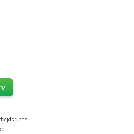
rv
arbejdsplads
op