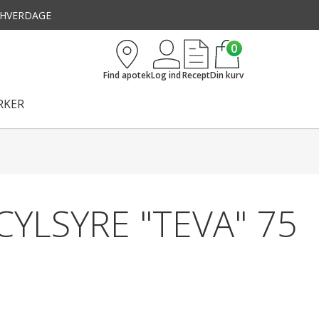
3 HVERDAGE
0
Find apotek
Log ind
Recept
Din kurv
KER
CYLSYRE "TEVA" 75