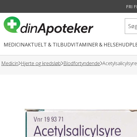
FRI 
vedindhold
MEDICIN
AKTUELT & TILBUD
VITAMINER & HELSE
HUDPLE
Medicin
Hjerte og kredsløb
Blodfortyndende
Acetylsalicylsyr