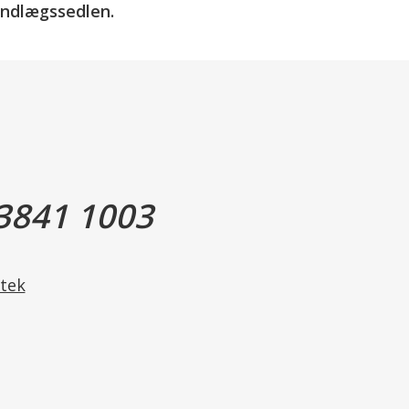
 indlægssedlen.
vis 150-300 mg i døgnet.
3841 1003
g unge under 15 år.
tek
in medicin