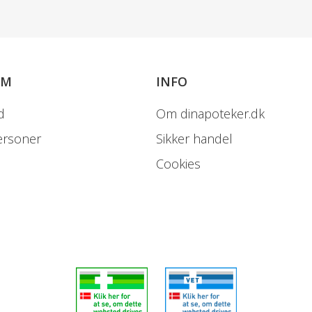
Indberettede bivirkninger
Meget almindelige.
OM
INFO
Flere end 10 ud af 100 person
d
Om dinapoteker.dk
Potentielt alvorlige bivirknin
ersoner
Sikker handel
Cookies
Tendens til blødninger
Mavesmerter