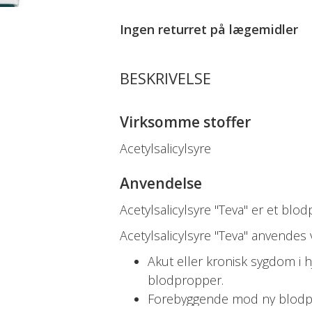
Ingen returret på
lægemidler
BESKRIVELSE
Virksomme stoffer
Acetylsalicylsyre
Anvendelse
Acetylsalicylsyre "Teva" er et b
Acetylsalicylsyre "Teva" anvendes
Akut eller kronisk sygdom i h
blodpropper.
Forebyggende mod ny blodpr