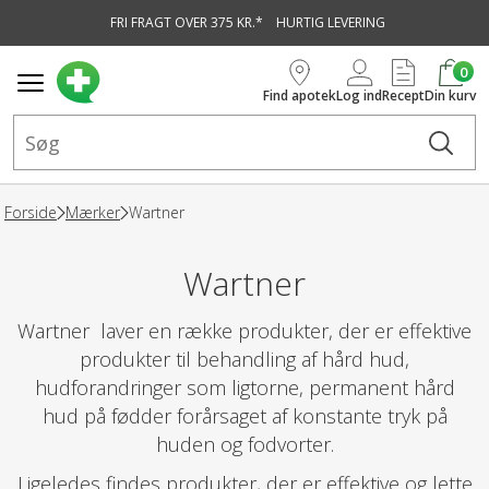
FRI FRAGT OVER 375 KR.*
HURTIG LEVERING
vedindhold
0
Find apotek
Log ind
Recept
Din kurv
Forside
Mærker
Wartner
Wartner
Wartner laver en række produkter, der er effektive
produkter til behandling af hård hud,
hudforandringer som ligtorne, permanent hård
hud på fødder forårsaget af konstante tryk på
huden og fodvorter.
Ligeledes findes produkter, der er effektive og lette