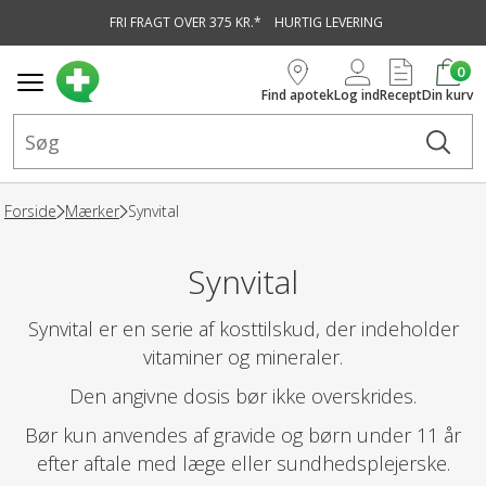
FRI FRAGT OVER 375 KR.*
HURTIG LEVERING
vedindhold
0
Find apotek
Log ind
Recept
Din kurv
Forside
Mærker
Synvital
Synvital
Synvital er en serie af kosttilskud, der indeholder
vitaminer og mineraler.
Den angivne dosis bør ikke overskrides.
Bør kun anvendes af gravide og børn under 11 år
efter aftale med læge eller sundhedsplejerske.