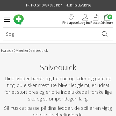
FRI FRAGT OVER 375 KR.*
HURTIG LEVERING
vedindhold
0
Find apotek
Log ind
Recept
Din kurv
Forside
Mærker
Salvequick
Salvequick
Dine fødder bærer dig fremad og lader dig gøre de
ting, du elsker mest. De bliver let glemt, er udsat
for et stort pres og er ofte indelukkede i forskellige
sko og strømper dagen lang.
Så husk at passe på dine fødder, de spiller en vigtig
rolle i dit velbefindende.