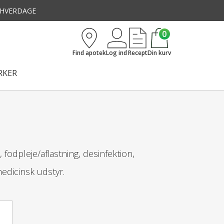
3 HVERDAGE
0
Find apotek
Log ind
Recept
Din kurv
KER
odpleje/aflastning, desinfektion,
medicinsk udstyr.