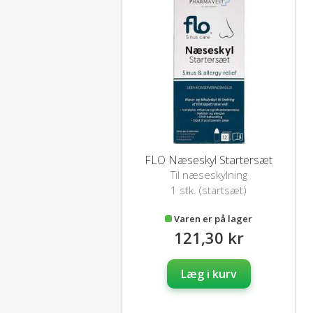
FLO Næseskyl Startersæt
Til næseskylning
1 stk. (startsæt)
Varen er på lager
121,30 kr
Læg i kurv