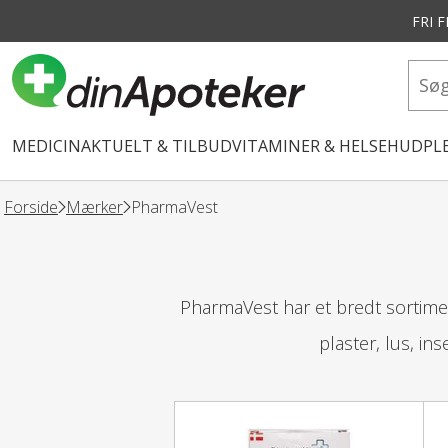
FRI 
vedindhold
MEDICIN
AKTUELT & TILBUD
VITAMINER & HELSE
HUDPLE
Forside
Mærker
PharmaVest
PharmaVest har et bredt sortimen
plaster, lus, in