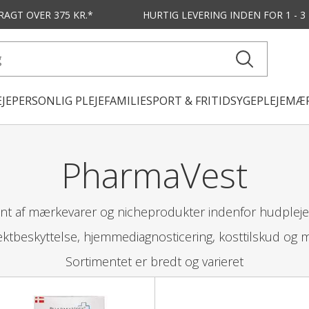
FRAGT OVER 375 KR.*
HURTIG LEVERING
INDEN FOR 1 - 
JE
PERSONLIG PLEJE
FAMILIE
SPORT & FRITID
SYGEPLEJE
MÆR
PharmaVest
t af mærkevarer og nicheprodukter indenfor hudpleje, f
sektbeskyttelse, hjemmediagnosticering, kosttilskud og 
Sortimentet er bredt og varieret