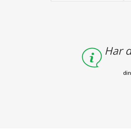
Har d
di