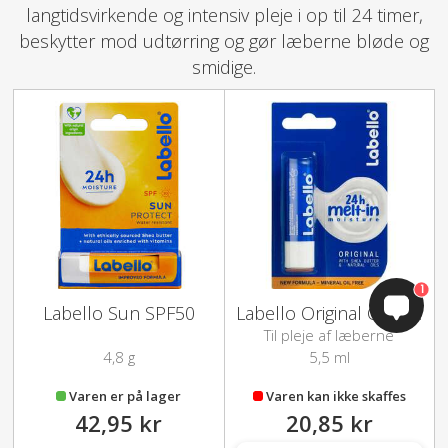
langtidsvirkende og intensiv pleje i op til 24 timer,
beskytter mod udtørring og gør læberne bløde og
smidige.
1
Labello Sun SPF50
Labello Original Care Læbepomade
Til pleje af læberne
4,8 g
5,5 ml
Varen er på lager
Varen kan ikke skaffes
42,95 kr
20,85 kr