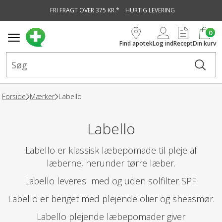
FRI FRAGT OVER 375 KR.*
HURTIG LEVERING
vedindhold
0
Find apotek
Log ind
Recept
Din kurv
Forside
Mærker
Labello
Labello
Labello er klassisk læbepomade til pleje af
læberne, herunder tørre læber.
Labello leveres med og uden solfilter SPF.
Labello er beriget med plejende olier og sheasmør.
Labello plejende læbepomader giver