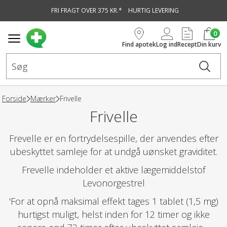
FRI FRAGT OVER 375 KR.*
HURTIG LEVERING
vedindhold
0
Find apotek
Log ind
Recept
Din kurv
Forside
Mærker
Frivelle
Frivelle
Frevelle er en fortrydelsespille, der anvendes efter
ubeskyttet samleje for at undgå uønsket graviditet.
Frevelle indeholder et aktive lægemiddelstof
Levonorgestrel
'For at opnå maksimal effekt tages 1 tablet (1,5 mg)
hurtigst muligt, helst inden for 12 timer og ikke