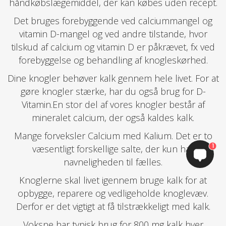
håndkøbslægemiddel, der kan købes uden recept.
Det bruges forebyggende ved calciummangel og
vitamin D-mangel og ved andre tilstande, hvor
tilskud af calcium og vitamin D er påkrævet, fx ved
forebyggelse og behandling af knogleskørhed.
Dine knogler behøver kalk gennem hele livet. For at
gøre knogler stærke, har du også brug for D-
Vitamin.En stor del af vores knogler består af
mineralet calcium, der også kaldes kalk.
Mange forveksler Calcium med Kalium. Det er to
1
væsentligt forskellige salte, der kun har
navneligheden til fælles.
Knoglerne skal livet igennem bruge kalk for at
opbygge, reparere og vedligeholde knoglevæv.
Derfor er det vigtigt at få tilstrækkeligt med kalk.
Voksne har typisk brug for 800 mg kalk hver