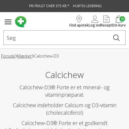
FRI FRAGT OVER 375 KR.*
HURTIG LEVERING
vedindhold
0
Find apotek
Log ind
Recept
Din kurv
Forside
Mærker
Calcichew-D3
Calcichew
Calcichew-D3® Forte er et mineral- og
vitaminpræparat.
Calcichew indeholder Calcium og D3-vitamin
(cholecalciferol)
Calcichew-D3® Forte er et godkendt