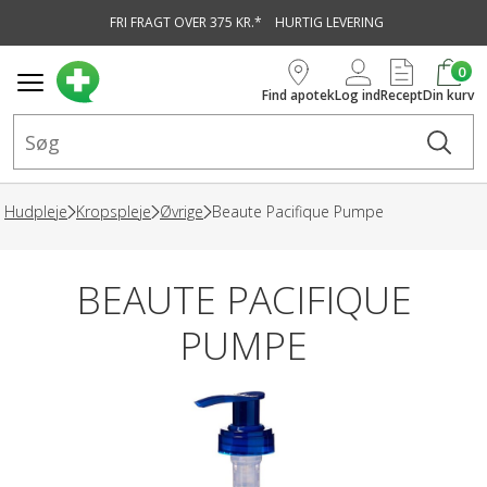
FRI FRAGT OVER 375 KR.*
HURTIG LEVERING
vedindhold
0
Find apotek
Log ind
Recept
Din kurv
Hudpleje
Kropspleje
Øvrige
Beaute Pacifique Pumpe
BEAUTE PACIFIQUE
PUMPE