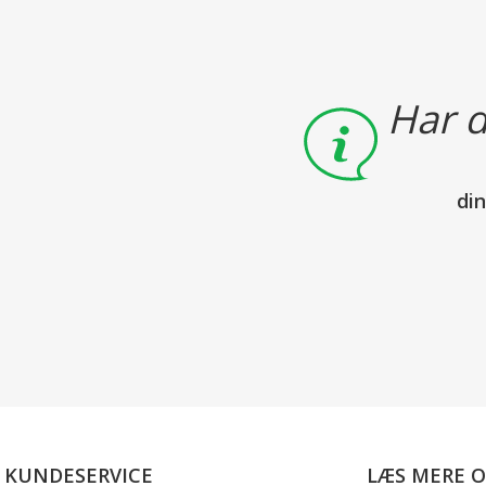
Har d
di
KUNDESERVICE
LÆS MERE 