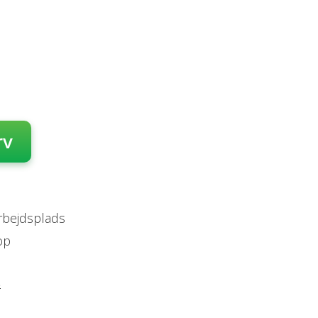
rv
arbejdsplads
op
s