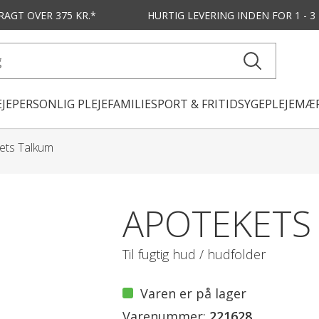
FRAGT OVER 375 KR.*
HURTIG LEVERING
INDEN FOR 1 - 
JE
PERSONLIG PLEJE
FAMILIE
SPORT & FRITID
SYGEPLEJE
MÆR
ets Talkum
APOTEKETS
Til fugtig hud / hudfolder
Varen er på lager
Varenummer:
221628