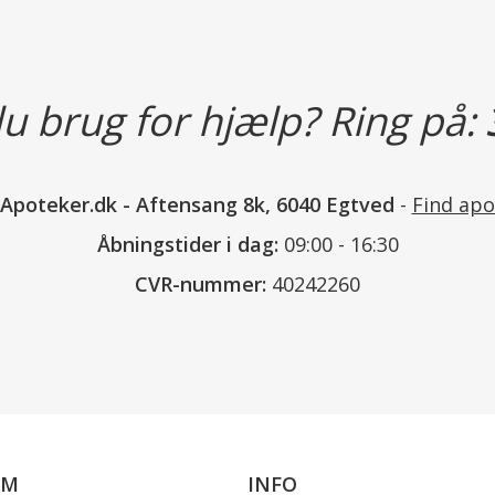
fødderne og andre steder, hvor sv
går uden strømper.
Anvendes produktet til et barn, 
u brug for hjælp? Ring på:
mund.
nApoteker.dk
-
Aftensang 8k, 6040 Egtved
-
Find apo
Kan også anvendes til pudring af f
de klæber sammen under opbeva
Åbningstider i dag:
09:00 - 16:30
Indeholder
CVR-nummer:
40242260
Ingredients: Talc.
Opbevaring
Opbevares utilgængeligt for børn.
Må ikke komme i berøring med b
OM
INFO