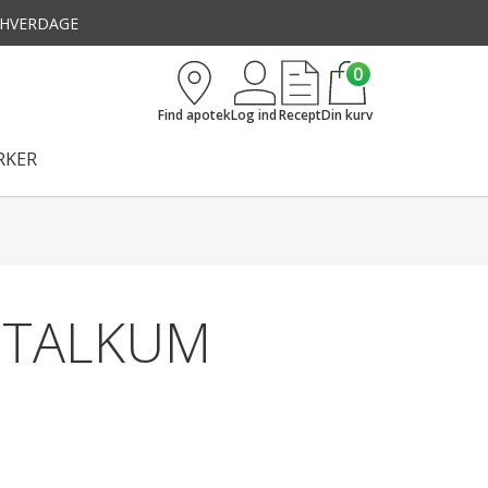
3 HVERDAGE
0
Find apotek
Log ind
Recept
Din kurv
KER
 TALKUM