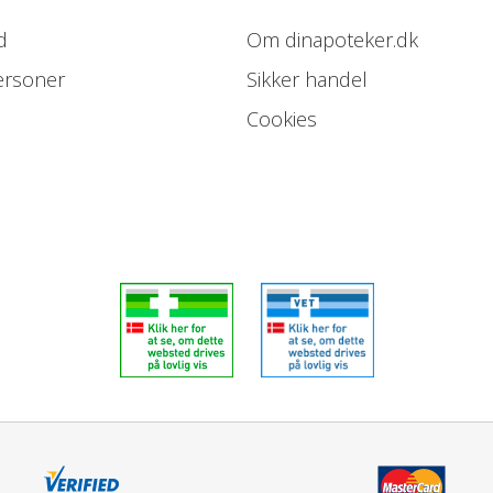
Klassificeret som
d
Om dinapoteker.dk
Produktet er et kosmetisk produk
ersoner
Sikker handel
Cookies
Læs mere