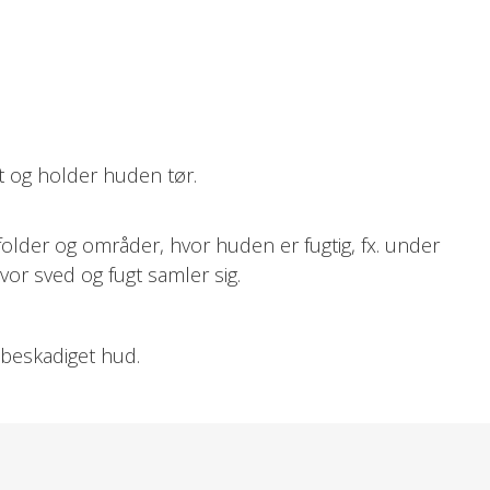
 og holder huden tør.
folder og områder, hvor huden er fugtig, fx. under
or sved og fugt samler sig.
 beskadiget hud.
å renvasket hud – i hudfolder, under armene, under