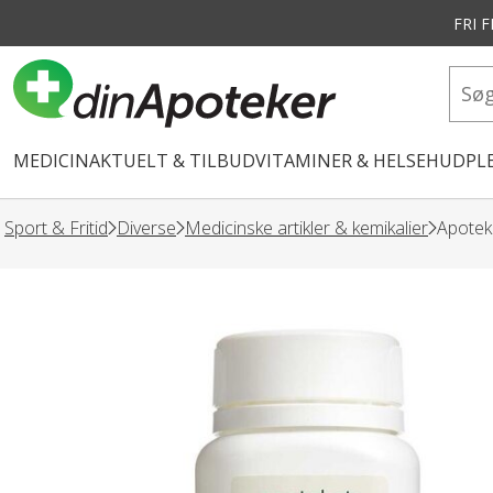
FRI 
vedindhold
MEDICIN
AKTUELT & TILBUD
VITAMINER & HELSE
HUDPLE
Sport & Fritid
Diverse
Medicinske artikler & kemikalier
Apotek