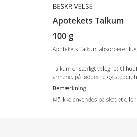
BESKRIVELSE
Apotekets Talkum
100 g
Apotekets Talkum absorberer fugt
Talkum er særligt velegnet til hud
armene, på fødderne og steder, hv
Bemærkning
Må ikke anvendes på skadet eller
Dosis og Anvendelse
Drys et tyndt, jævnt lag talkum p