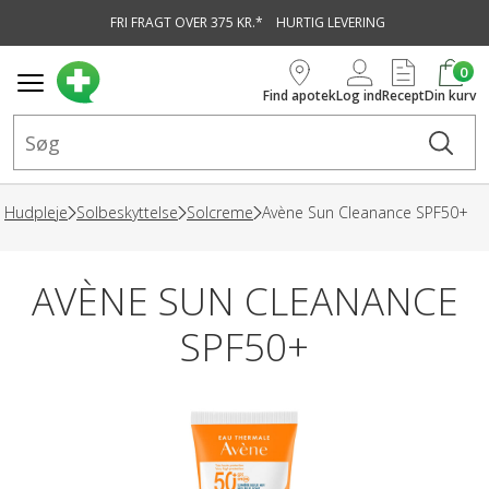
FRI FRAGT OVER 375 KR.*
HURTIG LEVERING
vedindhold
0
Find apotek
Log ind
Recept
Din kurv
Hudpleje
Solbeskyttelse
Solcreme
Avène Sun Cleanance SPF50+
AVÈNE SUN CLEANANCE
SPF50+