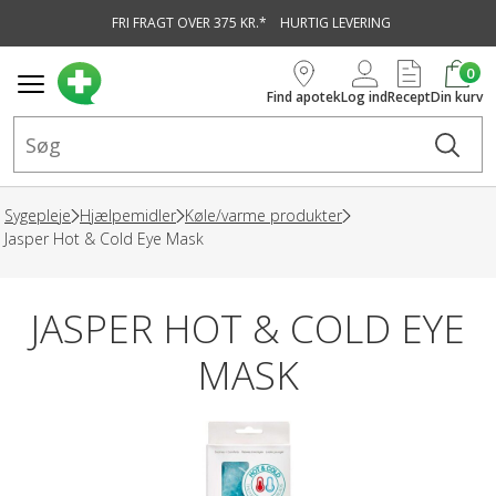
FRI FRAGT OVER 375 KR.*
HURTIG LEVERING
vedindhold
0
Find apotek
Log ind
Recept
Din kurv
Sygepleje
Hjælpemidler
Køle/varme produkter
Jasper Hot & Cold Eye Mask
JASPER HOT & COLD EYE
MASK