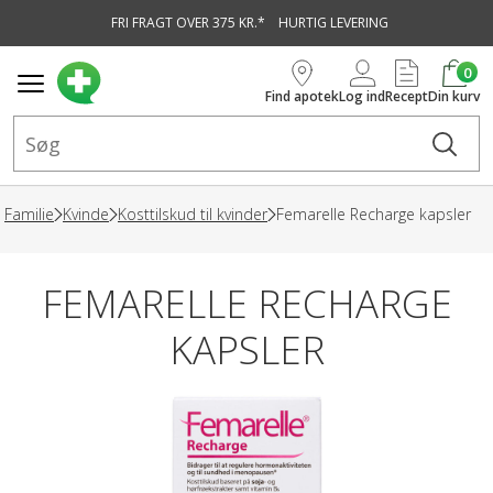
FRI FRAGT OVER 375 KR.*
HURTIG LEVERING
vedindhold
0
Find apotek
Log ind
Recept
Din kurv
Familie
Kvinde
Kosttilskud til kvinder
Femarelle Recharge kapsler
FEMARELLE RECHARGE
KAPSLER