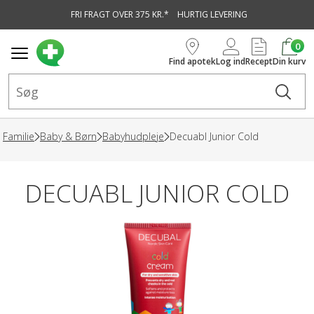
FRI FRAGT OVER 375 KR.*
HURTIG LEVERING
vedindhold
0
Find apotek
Log ind
Recept
Din kurv
Familie
Baby & Børn
Babyhudpleje
Decuabl Junior Cold
DECUABL JUNIOR COLD