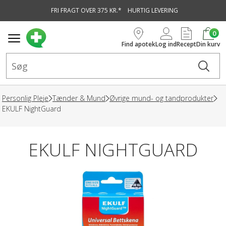
FRI FRAGT OVER 375 KR.*
HURTIG LEVERING
vedindhold
0
Find apotek
Log ind
Recept
Din kurv
Personlig Pleje
Tænder & Mund
Øvrige mund- og tandprodukter
EKULF NightGuard
EKULF NIGHTGUARD