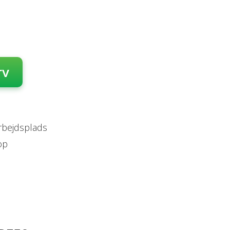
rv
arbejdsplads
op