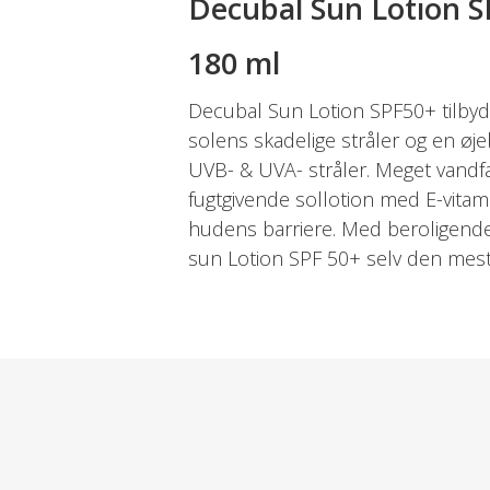
Decubal Sun Lotion 
180 ml
Decubal Sun Lotion SPF50+ tilbyd
solens skadelige stråler og en øje
UVB- & UVA- stråler. Meget vandf
fugtgivende sollotion med E-vita
hudens barriere. Med beroligende 
sun Lotion SPF 50+ selv den mest
Velegnet til spædbørn, børn og vok
Allergicertificeret. Med BASF EcoS
Dosis og Anvendelse