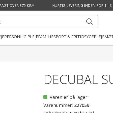
FRAGT OVER 375 KR.*
HURTIG LEVERING
INDEN FOR 1 - 
JE
PERSONLIG PLEJE
FAMILIE
SPORT & FRITID
SYGEPLEJE
MÆR
DECUBAL S
Varen er på lager
Varenummer:
227059