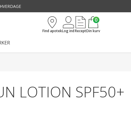
3 HVERDAGE
0
Find apotek
Log ind
Recept
Din kurv
KER
UN LOTION SPF50+