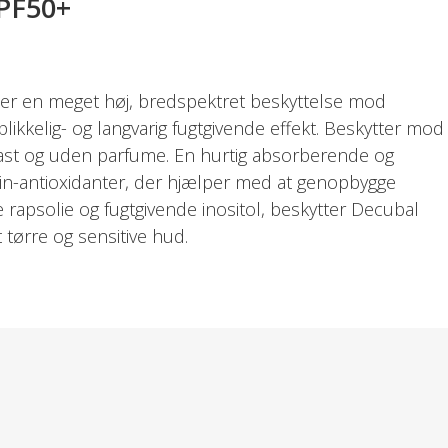
SPF50+
er en meget høj, bredspektret beskyttelse mod
blikkelig- og langvarig fugtgivende effekt. Beskytter mod
ast og uden parfume. En hurtig absorberende og
min-antioxidanter, der hjælper med at genopbygge
rapsolie og fugtgivende inositol, beskytter Decubal
 tørre og sensitive hud.
sne til ansigt og krop.
un Pass label (WIP) - Miljøvenlige solprodukter.