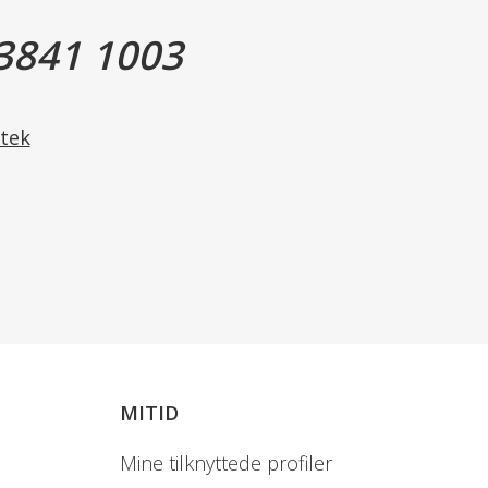
nsigt inden, du går ud i solen, helst 20-30 min. før.
3841 1003
for løbende solbeskyttelse. Specielt, efter du har svedt,
tek
te, Diethylamino Hydroxybenzoyl Hexyl Benzoate,
ylhexyloxyphenol Methoxyphenyl Triazine, C12-15 Alkyl
iazone, Ethylhexyl Triazone, Tris-Biphenyl Triazine
erin, Propanediol, Cetearyl Alcohol, VP/Eicosene
l Acetate, Inositol, Xanthan Gum, Dimethicone,
e, Potassium Cetyl Phosphate, PEG-100 Stearate,
Crosspolymer, Ammonium Acryloyldimethyltaurate/VP
dium Phosphate, Caprylyl Glycol, Sodium Hydroxide,
MITID
Mine tilknyttede profiler
t.