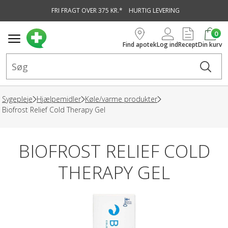
FRI FRAGT OVER 375 KR.*
HURTIG LEVERING
vedindhold
0
Find apotek
Log ind
Recept
Din kurv
Sygepleje
Hjælpemidler
Køle/varme produkter
Biofrost Relief Cold Therapy Gel
BIOFROST RELIEF COLD
THERAPY GEL